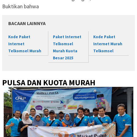
Buktikan bahwa
BACAAN LAINNYA
Kode Paket
Paket Internet
Kode Paket
Internet
Telkomsel
Internet Murah
Telkomsel Murah
Murah Kuota
Telkomsel
Besar 2025
PULSA DAN KUOTA MURAH