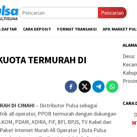
Pencarian
A DAFTAR
CARA DEPOSIT
FORMAT TRANSAKSI
APK MARKET PUL
ALAMA
Desa:
KUOTA TERMURAH DI
Kecam
Kabup
Provin
CARA 
RAH DI CIMAHI
– Distributor Pulsa sebagai
ektrik all operator, PPOB termurah dengan dukungan
D
TELKOM, PDAM, ADIRA, FIF, BFI, BPJS, TV Kabel dan
M
Paket Internet Murah All Operator | Duta Pulsa