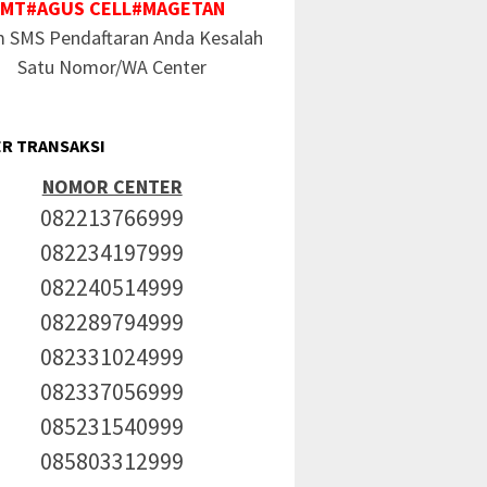
MT#AGUS CELL#MAGETAN
m SMS Pendaftaran Anda Kesalah
Satu Nomor/WA Center
R TRANSAKSI
NOMOR CENTER
082213766999
082234197999
082240514999
082289794999
082331024999
082337056999
085231540999
085803312999