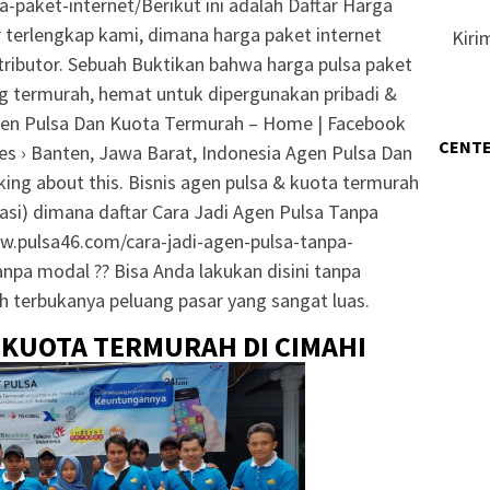
-paket-internet/Berikut ini adalah Daftar Harga
r terlengkap kami, dimana harga paket internet
Kiri
tributor. Sebuah Buktikan bahwa harga pulsa paket
g termurah, hemat untuk dipergunakan pribadi &
Agen Pulsa Dan Kuota Termurah – Home | Facebook
CENTE
s › Banten, Jawa Barat, Indonesia Agen Pulsa Dan
lking about this. Bisnis agen pulsa & kuota termurah
kasi) dimana daftar Cara Jadi Agen Pulsa Tanpa
w.pulsa46.com/cara-jadi-agen-pulsa-tanpa-
anpa modal ?? Bisa Anda lakukan disini tanpa
h terbukanya peluang pasar yang sangat luas.
 KUOTA TERMURAH DI CIMAHI