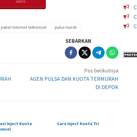
GRATIS
C
C
C
paket internet telkomsel
pulsa murah
SEBARKAN
Pos berikutnya
URAH
AGEN PULSA DAN KUOTA TERMURAH
DI DEPOK
asi Inject Kuota
Cara Inject Kuota Tri
omsel