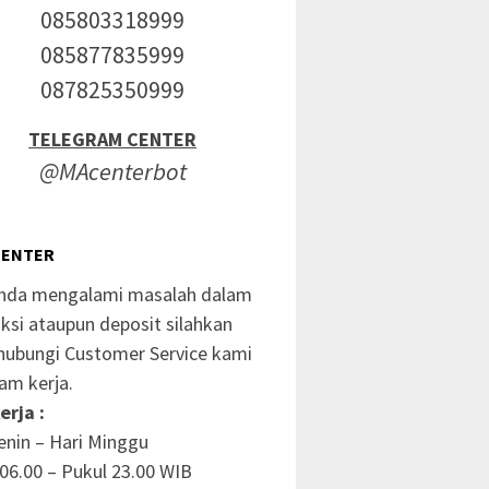
085803318999
085877835999
087825350999
TELEGRAM CENTER
@MAcenterbot
CENTER
anda mengalami masalah dalam
ksi ataupun deposit silahkan
ubungi Customer Service kami
am kerja.
erja :
enin – Hari Minggu
06.00 – Pukul 23.00 WIB