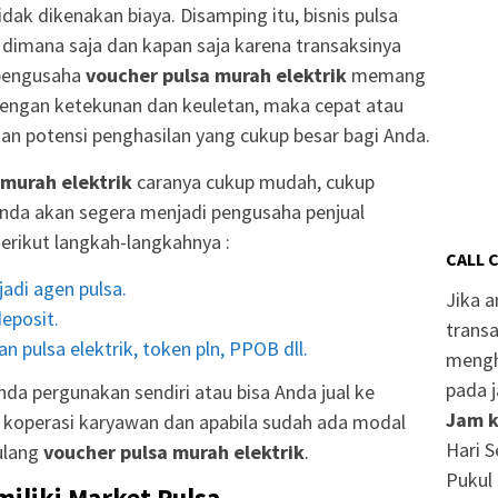
dak dikenakan biaya. Disamping itu, bisnis pulsa
an dimana saja dan kapan saja karena transaksinya
 pengusaha
voucher pulsa murah elektrik
memang
engan ketekunan dan keuletan, maka cepat atau
an potensi penghasilan yang cukup besar bagi Anda.
 murah elektrik
caranya cukup mudah, cukup
nda akan segera menjadi pengusaha penjual
Berikut langkah-langkahnya :
CALL 
adi agen pulsa.
Jika 
eposit.
transa
n pulsa elektrik, token pln, PPOB dll.
mengh
pada j
da pergunakan sendiri atau bisa Anda jual ke
Jam k
r, koperasi karyawan dan apabila sudah ada modal
Hari S
ulang
voucher pulsa murah elektrik
.
Pukul 
miliki Market Pulsa