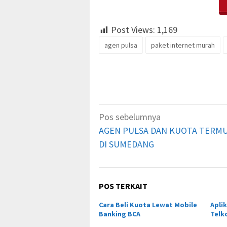
Post Views:
1,169
agen pulsa
paket internet murah
Navigasi
Pos sebelumnya
pos
AGEN PULSA DAN KUOTA TERM
DI SUMEDANG
POS TERKAIT
Cara Beli Kuota Lewat Mobile
Aplik
Banking BCA
Telk