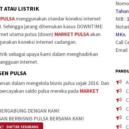
Nomor
 ATAU LISTRIK
Tahun
 PULSA
menggunakan standar koneksi internet
NIB :
. Sehingga jarang ditemukan kasus DOWNTIME
Notari
ternet utama putus (down)
MARKET PULSA
akan
MKn.
unakan koneksi internet cadangan.
Call C
Email 
strik sebagai upaya kami dalam menghadirkan
angguan internet.
PANDU
GEN PULSA
A
man dalam mengelola bisnis pulsa sejak 2016. Dan
mpercayakan saldo pulsa mereka pada
MARKET
C
C
C
BERGABUNG DENGAN KAMI
C
SAN BERBISNIS PULSA BERSAMA KAMI
C
DAFTAR SEKARANG