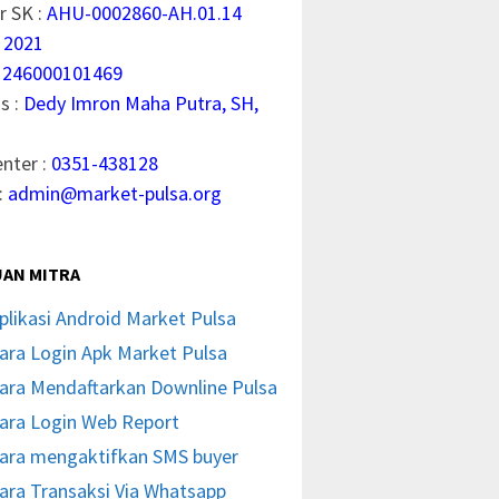
 SK :
AHU-0002860-AH.01.14
 2021
1246000101469
s :
Dedy Imron Maha Putra, SH,
enter :
0351-438128
:
admin@market-pulsa.org
AN MITRA
plikasi Android Market Pulsa
ara Login Apk Market Pulsa
ara Mendaftarkan Downline Pulsa
ara Login Web Report
ara mengaktifkan SMS buyer
ara Transaksi Via Whatsapp