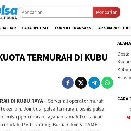
Pencarian
A DAFTAR
CARA DEPOSIT
FORMAT TRANSAKSI
APK MARKET PUL
ALAMA
Desa:
KUOTA TERMURAH DI KUBU
Kecam
Kabup
Provin
CARA 
RAH DI KUBU RAYA
– Server all operator murah
token pln. Joint us! pulsa termurah. bisnis pulsa
D
n: pulsa ppob murah, layanan ramah.Trx Lancar
M
a mudah, Pasti Untung. Buruan Join V-GAME