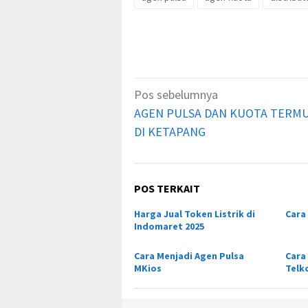
Navigasi
Pos sebelumnya
pos
AGEN PULSA DAN KUOTA TERM
DI KETAPANG
POS TERKAIT
Harga Jual Token Listrik di
Cara 
Indomaret 2025
Cara Menjadi Agen Pulsa
Cara
MKios
Telk