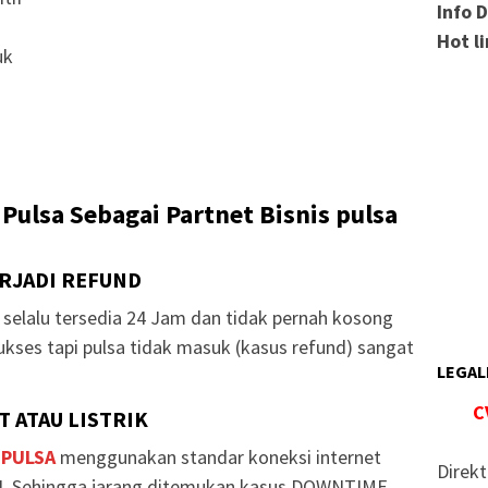
Info 
Hot l
uk
Pulsa Sebagai Partnet Bisnis pulsa
ERJADI REFUND
selalu tersedia 24 Jam dan tidak pernah kosong
ukses tapi pulsa tidak masuk (kasus refund) sangat
LEGAL
C
 ATAU LISTRIK
 PULSA
menggunakan standar koneksi internet
Direkt
. Sehingga jarang ditemukan kasus DOWNTIME