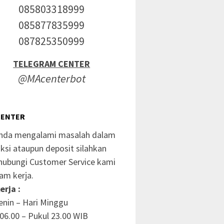
085803318999
085877835999
087825350999
TELEGRAM CENTER
@MAcenterbot
CENTER
anda mengalami masalah dalam
ksi ataupun deposit silahkan
ubungi Customer Service kami
am kerja.
erja :
enin – Hari Minggu
06.00 – Pukul 23.00 WIB