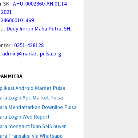
 SK :
AHU-0002860-AH.01.14
 2021
1246000101469
s :
Dedy Imron Maha Putra, SH,
enter :
0351-438128
:
admin@market-pulsa.org
AN MITRA
plikasi Android Market Pulsa
ara Login Apk Market Pulsa
ara Mendaftarkan Downline Pulsa
ara Login Web Report
ara mengaktifkan SMS buyer
ara Transaksi Via Whatsapp