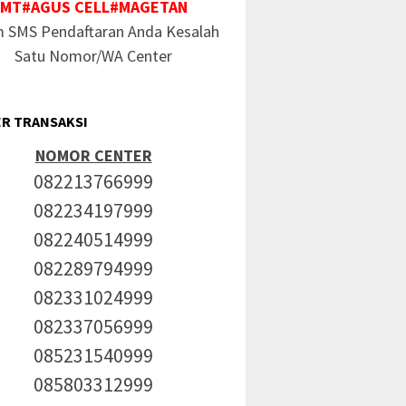
MT#AGUS CELL#MAGETAN
m SMS Pendaftaran Anda Kesalah
Satu Nomor/WA Center
R TRANSAKSI
NOMOR CENTER
082213766999
082234197999
082240514999
082289794999
082331024999
082337056999
085231540999
085803312999