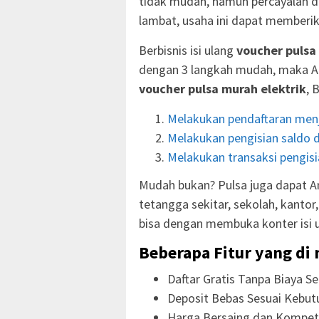
tidak mudah, namun percayalah d
lambat, usaha ini dapat memberik
Berbisnis isi ulang
voucher pulsa
dengan 3 langkah mudah, maka A
voucher pulsa murah elektrik
, 
Melakukan pendaftaran menj
Melakukan pengisian saldo d
Melakukan transaksi pengisia
Mudah bukan? Pulsa juga dapat An
tetangga sekitar, sekolah, kanto
bisa dengan membuka konter isi 
Beberapa Fitur yang di 
Daftar Gratis Tanpa Biaya Se
Deposit Bebas Sesuai Kebut
Harga Bersaing dan Kompeti