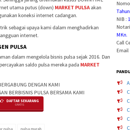
Nomor
ternet utama putus (down)
MARKET PULSA
akan
Tahun
unakan koneksi internet cadangan.
NIB :
Notari
strik sebagai upaya kami dalam menghadirkan
MKn.
angguan internet.
Call C
GEN PULSA
Email 
man dalam mengelola bisnis pulsa sejak 2016. Dan
mpercayakan saldo pulsa mereka pada
MARKET
PANDU
A
BERGABUNG DENGAN KAMI
C
SAN BERBISNIS PULSA BERSAMA KAMI
C
DAFTAR SEKARANG
GRATIS
C
C
C
or pulsa
pulsa murah