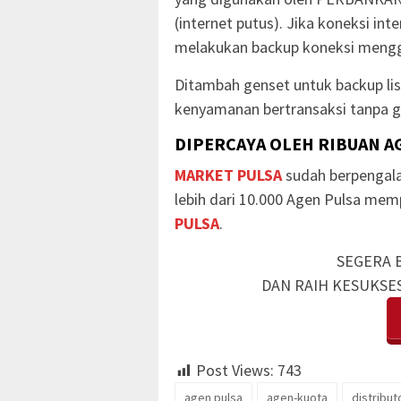
(internet putus). Jika koneksi in
melakukan backup koneksi mengg
Ditambah genset untuk backup li
kenyamanan bertransaksi tanpa g
DIPERCAYA OLEH RIBUAN A
MARKET PULSA
sudah berpengala
lebih dari 10.000 Agen Pulsa me
PULSA
.
SEGERA 
DAN RAIH KESUKSE
Post Views:
743
agen pulsa
agen-kuota
distribut