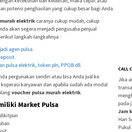
engan ketekunan dan keuletan, maka cepat atau
an potensi penghasilan yang cukup besar bagi Anda.
 murah elektrik
caranya cukup mudah, cukup
nda akan segera menjadi pengusaha penjual
Berikut langkah-langkahnya :
adi agen pulsa.
eposit.
n pulsa elektrik, token pln, PPOB dll.
CALL 
da pergunakan sendiri atau bisa Anda jual ke
Jika 
r, koperasi karyawan dan apabila sudah ada modal
transa
ulang
voucher pulsa murah elektrik
.
mengh
miliki Market Pulsa
pada j
Jam k
dikitpun
Hari S
uhan
Pukul 
tif