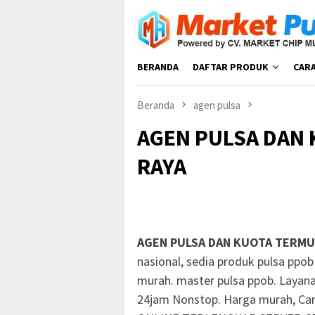
Loncat
ke
konten
BERANDA
DAFTAR PRODUK
CAR
Beranda
agen pulsa
AGEN PULSA DAN 
RAYA
AGEN PULSA DAN KUOTA TERMU
nasional, sedia produk pulsa ppob 
murah. master pulsa ppob. Layana
24jam Nonstop. Harga murah, Car