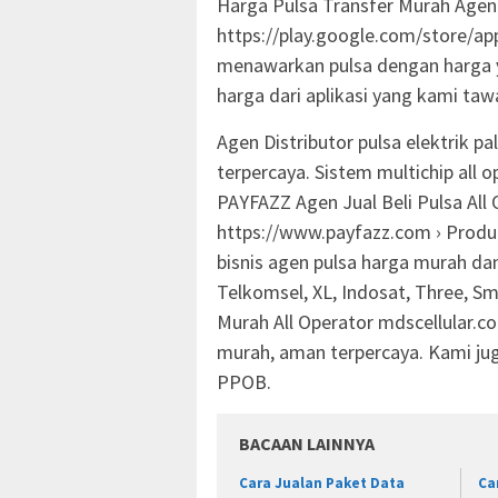
Harga Pulsa Transfer Murah Agen 
https://play.google.com/store/apps
menawarkan pulsa dengan harga ya
harga dari aplikasi yang kami ta
Agen Distributor pulsa elektrik p
terpercaya. Sistem multichip all 
PAYFAZZ Agen Jual Beli Pulsa All
https://www.payfazz.com › Produ
bisnis agen pulsa harga murah dan 
Telkomsel, XL, Indosat, Three, Sma
Murah All Operator mdscellular.co.
murah, aman terpercaya. Kami j
PPOB.
BACAAN LAINNYA
Cara Jualan Paket Data
Ca