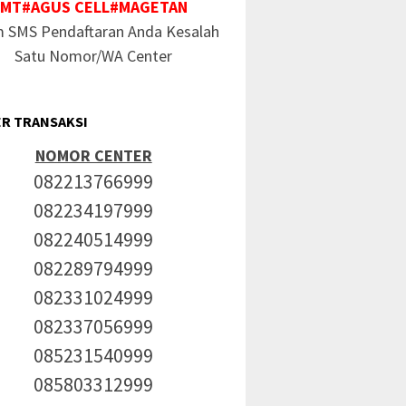
MT#AGUS CELL#MAGETAN
m SMS Pendaftaran Anda Kesalah
Satu Nomor/WA Center
R TRANSAKSI
NOMOR CENTER
082213766999
082234197999
082240514999
082289794999
082331024999
082337056999
085231540999
085803312999