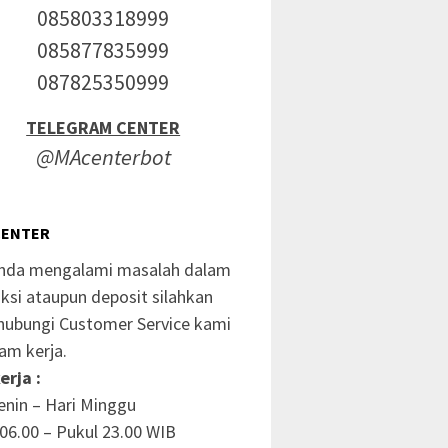
085803318999
085877835999
087825350999
TELEGRAM CENTER
@MAcenterbot
CENTER
anda mengalami masalah dalam
ksi ataupun deposit silahkan
ubungi Customer Service kami
am kerja.
erja :
enin – Hari Minggu
06.00 – Pukul 23.00 WIB