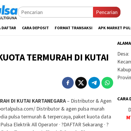
Pencarian
A DAFTAR
CARA DEPOSIT
FORMAT TRANSAKSI
APK MARKET PUL
ALAMA
Desa:
KUOTA TERMURAH DI KUTAI
Kecam
Kabup
Provin
CARA 
RAH DI KUTAI KARTANEGARA
– Distributor & Agen
portalpulsa.com/ Distributor & agen pulsa murah
D
yedia pulsa termurah & terpercaya, paket kuota data
M
ulsa Elektrik All Operator · ?DAFTAR Sekarang · ?