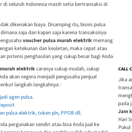
r di seluruh Indonesia masih setia bertransaksi di
dak dikenakan biaya. Disamping itu, bisnis pulsa
an dimana saja dan kapan saja karena transaksinya
 pengusaha
voucher pulsa murah elektrik
memang
engan ketekunan dan keuletan, maka cepat atau
an potensi penghasilan yang cukup besar bagi Anda.
 murah elektrik
caranya cukup mudah, cukup
CALL 
nda akan segera menjadi pengusaha penjual
Jika 
Berikut langkah-langkahnya :
transa
mengh
adi agen pulsa.
pada j
eposit.
Jam k
n pulsa elektrik, token pln, PPOB dll.
Hari S
da pergunakan sendiri atau bisa Anda jual ke
Pukul 