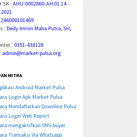
 SK :
AHU-0002860-AH.01.14
 2021
1246000101469
s :
Dedy Imron Maha Putra, SH,
enter :
0351-438128
:
admin@market-pulsa.org
AN MITRA
plikasi Android Market Pulsa
ara Login Apk Market Pulsa
ara Mendaftarkan Downline Pulsa
ara Login Web Report
ara mengaktifkan SMS buyer
ara Transaksi Via Whatsapp