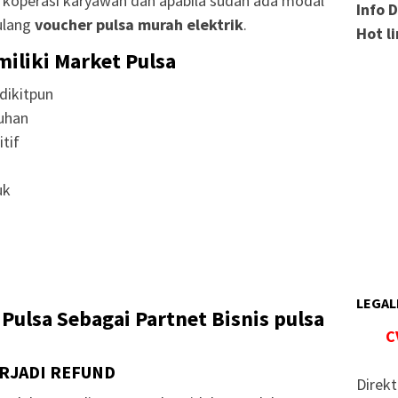
r, koperasi karyawan dan apabila sudah ada modal
Info 
ulang
voucher pulsa murah elektrik
.
Hot l
miliki Market Pulsa
dikitpun
uhan
tif
uk
LEGAL
Pulsa Sebagai Partnet Bisnis pulsa
C
ERJADI REFUND
Direkt