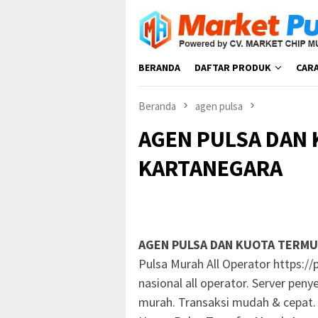
Loncat
ke
konten
BERANDA
DAFTAR PRODUK
CAR
Beranda
agen pulsa
AGEN PULSA DAN 
KARTANEGARA
AGEN PULSA DAN KUOTA TERMU
Pulsa Murah All Operator https://
nasional all operator. Server pen
murah. Transaksi mudah & cepat. P