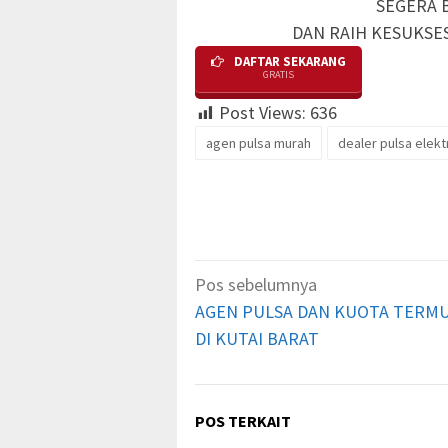
SEGERA 
DAN RAIH KESUKSE
DAFTAR SEKARANG
GRATIS
Post Views:
636
agen pulsa murah
dealer pulsa elekt
Navigasi
Pos sebelumnya
pos
AGEN PULSA DAN KUOTA TERM
DI KUTAI BARAT
POS TERKAIT