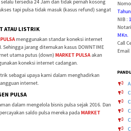
selalu tersedia 24 Jam dan tidak pernah kosong
Nomor
ukses tapi pulsa tidak masuk (kasus refund) sangat
Tahun
NIB :
Notari
 ATAU LISTRIK
MKn.
 PULSA
menggunakan standar koneksi internet
Call C
. Sehingga jarang ditemukan kasus DOWNTIME
Email 
ternet utama putus (down)
MARKET PULSA
akan
unakan koneksi internet cadangan.
PANDU
strik sebagai upaya kami dalam menghadirkan
angguan internet.
A
C
GEN PULSA
C
man dalam mengelola bisnis pulsa sejak 2016. Dan
C
mpercayakan saldo pulsa mereka pada
MARKET
C
C