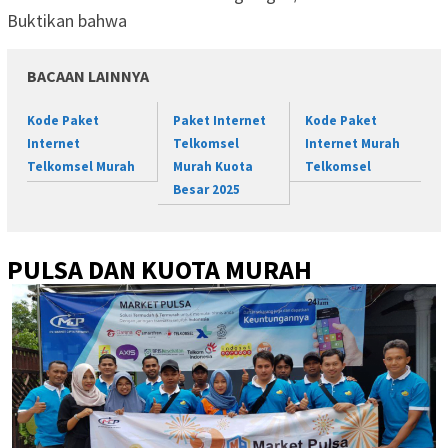
Buktikan bahwa
BACAAN LAINNYA
Kode Paket
Paket Internet
Kode Paket
Internet
Telkomsel
Internet Murah
Telkomsel Murah
Murah Kuota
Telkomsel
Besar 2025
PULSA DAN KUOTA MURAH