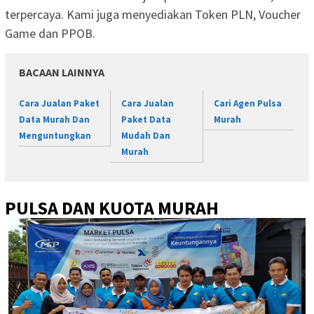
terpercaya. Kami juga menyediakan Token PLN, Voucher
Game dan PPOB.
BACAAN LAINNYA
Cara Jualan Paket
Cara Jualan
Cari Agen Pulsa
Data Murah Dan
Paket Data
Murah
Menguntungkan
Mudah Dan
Murah
PULSA DAN KUOTA MURAH