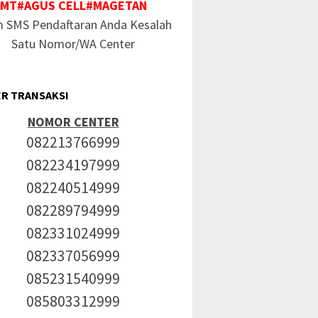
MT#AGUS CELL#MAGETAN
m SMS Pendaftaran Anda Kesalah
Satu Nomor/WA Center
R TRANSAKSI
NOMOR CENTER
082213766999
082234197999
082240514999
082289794999
082331024999
082337056999
085231540999
085803312999