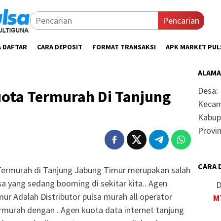
Pencarian
A DAFTAR
CARA DEPOSIT
FORMAT TRANSAKSI
APK MARKET PUL
ALAMA
Desa:
uota Termurah Di Tanjung
Kecam
Kabup
Provin
CARA 
Termurah di Tanjung Jabung Timur merupakan salah
sa yang sedang booming di sekitar kita.. Agen
D
ur Adalah Distributor pulsa murah all operator
M
rmurah dengan . Agen kuota data internet tanjung