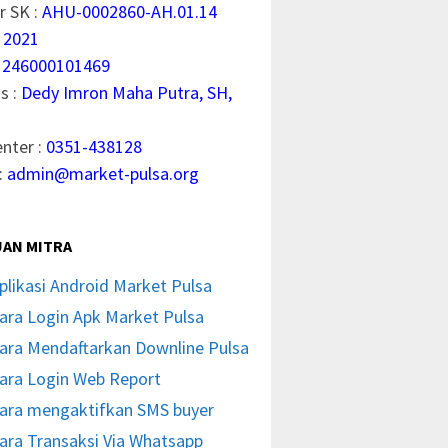
 SK :
AHU-0002860-AH.01.14
 2021
1246000101469
s :
Dedy Imron Maha Putra, SH,
enter :
0351-438128
:
admin@market-pulsa.org
AN MITRA
plikasi Android Market Pulsa
ara Login Apk Market Pulsa
ara Mendaftarkan Downline Pulsa
ara Login Web Report
ara mengaktifkan SMS buyer
ara Transaksi Via Whatsapp