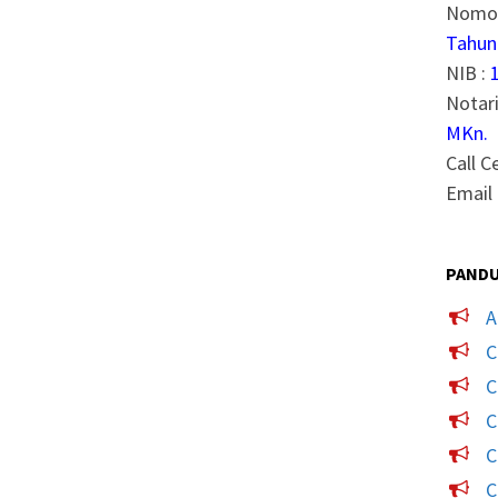
Nomor
Tahun
NIB :
Notari
MKn.
Call C
Email 
PANDU
A
C
C
C
C
C