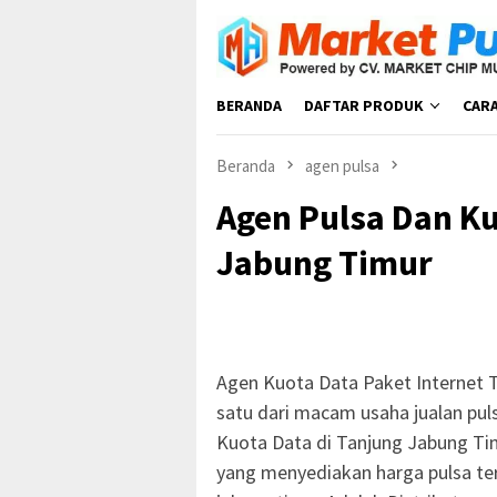
Loncat
ke
konten
BERANDA
DAFTAR PRODUK
CAR
Beranda
agen pulsa
Agen Pulsa Dan K
Jabung Timur
Agen Kuota Data Paket Internet 
satu dari macam usaha jualan pul
Kuota Data di Tanjung Jabung Tim
yang menyediakan harga pulsa te