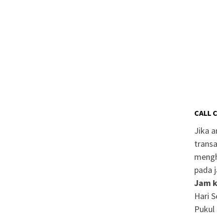
CALL 
Jika 
transa
mengh
pada j
Jam k
Hari S
Pukul 