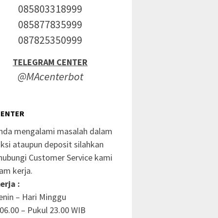
085803318999
085877835999
087825350999
TELEGRAM CENTER
@MAcenterbot
CENTER
anda mengalami masalah dalam
ksi ataupun deposit silahkan
ubungi Customer Service kami
am kerja.
erja :
enin – Hari Minggu
06.00 – Pukul 23.00 WIB