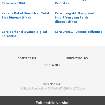
Telkomsel 2026
Prioritas
Kenapa Paket Smartfren Tidak
Cara mengaktifkan paket
Bisa Dinonaktifkan
Smartfren yang telah
dinonaktifkan
Cara berhenti layanan digital
Cara UNREG Funzone Telkomsel
Telkomsel
CONTACT US
PRIVACY POLICY
DISCLAIMER
Versi Non AMP
All Right Reserved by CV. MARKET CHIP MULTIGUNA
Exit mobile version