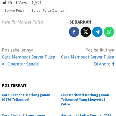
Post Views:
1,521
Server Pulsa
Server Pulsa Otomax
Penulis: Market Pulsa
SEBARKAN
Navigasi
Pos sebelumnya
Pos berikutnya
pos
Cara Membuat Server Pulsa
Cara Membuat Server Pulsa
All Operator Sendiri
Di Android
POS TERKAIT
Cara Berhenti Berlangganan
Cara Berhenti Berlangganan
97770 Telkomsel
Telkomsel Yang Menyedot
Pulsa
Cara Berhenti Langganan
Harga Jual Pulsa Reguler 2025