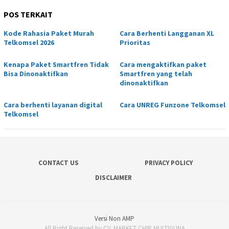
POS TERKAIT
Kode Rahasia Paket Murah
Cara Berhenti Langganan XL
Telkomsel 2026
Prioritas
Kenapa Paket Smartfren Tidak
Cara mengaktifkan paket
Bisa Dinonaktifkan
Smartfren yang telah
dinonaktifkan
Cara berhenti layanan digital
Cara UNREG Funzone Telkomsel
Telkomsel
CONTACT US
PRIVACY POLICY
DISCLAIMER
Versi Non AMP
All Right Reserved by CV. MARKET CHIP MULTIGUNA