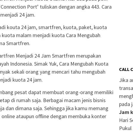
 ‘Connection Port’ tuliskan dengan angka 443. Cara
menjadi 24 jam.
i kouta 24 jam, smartfren, kuota, paket, kuota
h kuota malam menjadi kuota Cara Mengubah
ma Smartfren.
rtfren Menjadi 24 Jam Smartfren merupakan
layah Indonesia. Simak Yuk, Cara Mengubah Kuota
CALL 
anyak sekali orang yang mencari tahu mengubah
jadi kuota 24 jam.
Jika 
transa
rkembang pesat dapat membuat orang-orang memiliki
mengh
tap di rumah saja. Berbagai macam jenis bisnis
pada j
 saja dan dimana saja. Sehingga jika kamu memang
Jam k
s online ataupun offline dengan membuka konter
Hari S
Pukul 