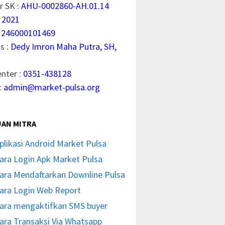
 SK :
AHU-0002860-AH.01.14
 2021
1246000101469
s :
Dedy Imron Maha Putra, SH,
enter :
0351-438128
:
admin@market-pulsa.org
AN MITRA
plikasi Android Market Pulsa
ara Login Apk Market Pulsa
ara Mendaftarkan Downline Pulsa
ara Login Web Report
ara mengaktifkan SMS buyer
ara Transaksi Via Whatsapp