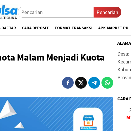
Pencarian
A DAFTAR
CARA DEPOSIT
FORMAT TRANSAKSI
APK MARKET PUL
ALAMA
Desa:
ota Malam Menjadi Kuota
Kecam
Kabup
Provin
CARA 
D
M