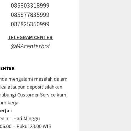
085803318999
085877835999
087825350999
TELEGRAM CENTER
@MAcenterbot
CENTER
anda mengalami masalah dalam
ksi ataupun deposit silahkan
ubungi Customer Service kami
am kerja.
erja :
enin – Hari Minggu
06.00 – Pukul 23.00 WIB