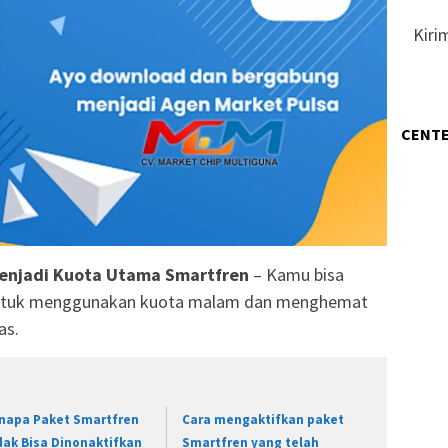
Kiri
CENTE
enjadi Kuota Utama Smartfren
– Kamu bisa
 untuk menggunakan kuota malam dan menghemat
as.
napa Paket Smartfren
Cara mengaktifkan paket
dak Bisa Dinonaktifkan
Smartfren yang telah