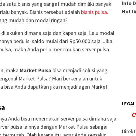
Info 
 ada satu bisnis yang sangat mudah dimiliki banyak
Hot l
lalu banyak. Bisnis tersebut adalah
bisnis pulsa
.
yang mudah dan modal ringan?
a dilakukan dimana saja dan kapan saja. Lalu modal
anya perlu isi saldo mulai dari Rp50.000 saja. Jika
 pulsa, maka Anda perlu menemukan server pulsa
kan, maka
Market Pulsa
bisa menjadi solusi yang
engenal Market Pulsa? Mari berkenalan untuk
a bisa Anda dapatkan jika menjadi agen Market
LEGAL
sa
C
rnya Anda bisa menemukan server pulsa dimana saja.
er pulsa lainnya dengan Market Pulsa sebagai
Direkt
an termurah. Oleh karena itu, agar Anda semakin