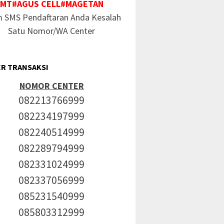
MT#AGUS CELL#MAGETAN
m SMS Pendaftaran Anda Kesalah
Satu Nomor/WA Center
R TRANSAKSI
NOMOR CENTER
082213766999
082234197999
082240514999
082289794999
082331024999
082337056999
085231540999
085803312999