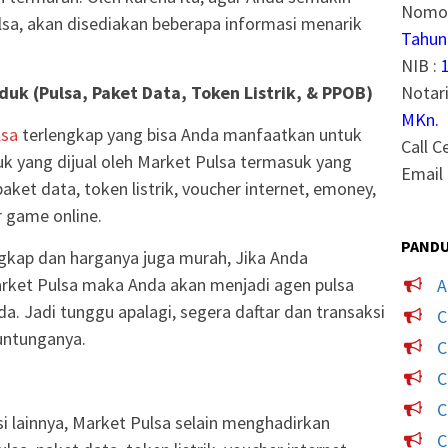
Nomor
sa, akan disediakan beberapa informasi menarik
Tahun
NIB :
Notari
uk (Pulsa, Paket Data, Token Listrik, & PPOB)
MKn.
lsa
terlengkap yang bisa Anda manfaatkan untuk
Call C
 yang dijual oleh Market Pulsa termasuk yang
Email 
paket data, token listrik, voucher internet, emoney,
 game online.
PANDU
gkap dan harganya juga murah, Jika Anda
rket Pulsa maka Anda akan menjadi agen pulsa
A
a. Jadi tunggu apalagi, segera daftar dan transaksi
C
untunganya.
C
C
C
si lainnya, Market Pulsa selain menghadirkan
C