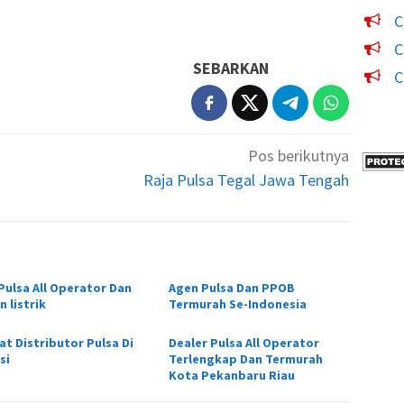
C
C
SEBARKAN
C
Pos berikutnya
Raja Pulsa Tegal Jawa Tengah
 Pulsa All Operator Dan
Agen Pulsa Dan PPOB
 listrik
Termurah Se-Indonesia
at Distributor Pulsa Di
Dealer Pulsa All Operator
si
Terlengkap Dan Termurah
Kota Pekanbaru Riau