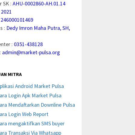
 SK :
AHU-0002860-AH.01.14
 2021
1246000101469
s :
Dedy Imron Maha Putra, SH,
enter :
0351-438128
:
admin@market-pulsa.org
AN MITRA
plikasi Android Market Pulsa
ara Login Apk Market Pulsa
ara Mendaftarkan Downline Pulsa
ara Login Web Report
ara mengaktifkan SMS buyer
ara Transaksi Via Whatsapp