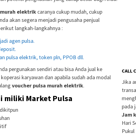
 murah elektrik
caranya cukup mudah, cukup
nda akan segera menjadi pengusaha penjual
Berikut langkah-langkahnya :
adi agen pulsa.
eposit.
n pulsa elektrik, token pln, PPOB dll.
da pergunakan sendiri atau bisa Anda jual ke
CALL 
r, koperasi karyawan dan apabila sudah ada modal
Jika 
ulang
voucher pulsa murah elektrik
.
transa
i miliki Market Pulsa
mengh
pada j
dikitpun
Jam k
uhan
Hari S
tif
Pukul 