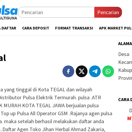
Pencarian
A DAFTAR
CARA DEPOSIT
FORMAT TRANSAKSI
APK MARKET PUL
ALAMA
Desa:
al
Kecam
Kabup
Provin
a yang tinggal di Kota TEGAL dan wilayah
Distributor Pulsa Elektrik Termurah. pulsa .ATR
CARA 
K MURAH KOTA TEGAL JAWA berjualan pulsa
D
 Top up Pulsa All Operator GSM .Rajanya agen pulsa
M
sa. maka setelah berhasil melakukan daftar anda
a..Daftar Agen Toko Jihan Herbal Ahmad Zakaria,