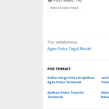
Post Views:
742
deposit pulsa tegal
Navigasi
Pos sebelumnya
pos
Agen Pulsa Tegal Murah
POS TERKAIT
Daftar Harga Pulsa Di Aplikasi
Jual
Agen Pulsa Termurah
Token
Aplikasi Pulsa Transfer
Alam
Termurah
Beka