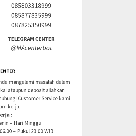
085803318999
085877835999
087825350999
TELEGRAM CENTER
@MAcenterbot
CENTER
anda mengalami masalah dalam
ksi ataupun deposit silahkan
ubungi Customer Service kami
am kerja.
erja :
enin – Hari Minggu
06.00 – Pukul 23.00 WIB