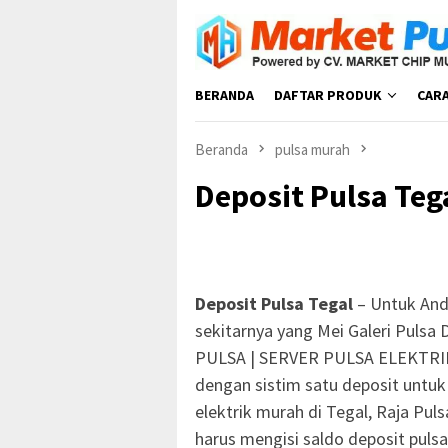
Loncat
ke
konten
BERANDA
DAFTAR PRODUK
CAR
Beranda
pulsa murah
Deposit Pulsa Teg
Deposit Pulsa Tegal
– Untuk And
sekitarnya yang Mei Galeri Pulsa 
PULSA | SERVER PULSA ELEKTRI
dengan sistim satu deposit untuk
elektrik murah di Tegal, Raja Pul
harus mengisi saldo deposit puls