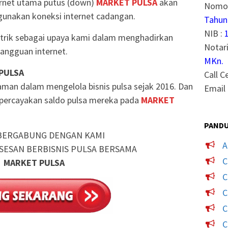
ternet utama putus (down)
MARKET PULSA
akan
Nomor
unakan koneksi internet cadangan.
Tahun
NIB :
strik sebagai upaya kami dalam menghadirkan
Notari
angguan internet.
MKn.
 PULSA
Call C
man dalam mengelola bisnis pulsa sejak 2016. Dan
Email 
mpercayakan saldo pulsa mereka pada
MARKET
PANDU
BERGABUNG DENGAN KAMI
A
SESAN BERBISNIS PULSA BERSAMA
C
MARKET PULSA
C
C
C
C