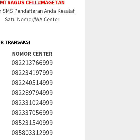
MT#AGUS CELL#MAGETAN
m SMS Pendaftaran Anda Kesalah
Satu Nomor/WA Center
R TRANSAKSI
NOMOR CENTER
082213766999
082234197999
082240514999
082289794999
082331024999
082337056999
085231540999
085803312999