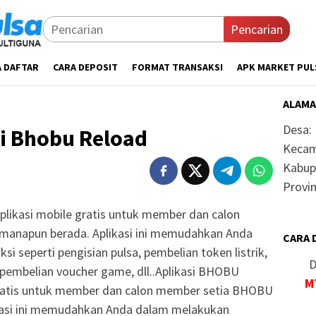
Pencarian
A DAFTAR
CARA DEPOSIT
FORMAT TRANSAKSI
APK MARKET PUL
ALAMA
Desa:
i Bhobu Reload
Kecam
Kabup
Provin
likasi mobile gratis untuk member dan calon
anapun berada. Aplikasi ini memudahkan Anda
CARA 
i seperti pengisian pulsa, pembelian token listrik,
D
pembelian voucher game, dll..Aplikasi BHOBU
M
gratis untuk member dan calon member setia BHOBU
asi ini memudahkan Anda dalam melakukan