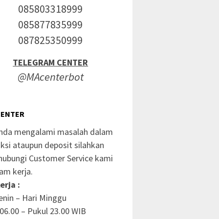
085803318999
085877835999
087825350999
TELEGRAM CENTER
@MAcenterbot
CENTER
anda mengalami masalah dalam
ksi ataupun deposit silahkan
ubungi Customer Service kami
am kerja.
erja :
enin – Hari Minggu
06.00 – Pukul 23.00 WIB