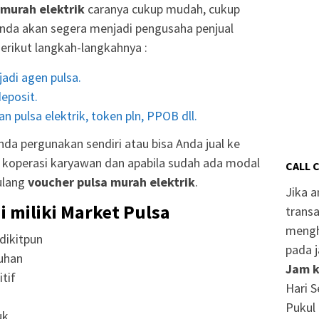
 murah elektrik
caranya cukup mudah, cukup
nda akan segera menjadi pengusaha penjual
Berikut langkah-langkahnya :
adi agen pulsa.
eposit.
n pulsa elektrik, token pln, PPOB dll.
da pergunakan sendiri atau bisa Anda jual ke
r, koperasi karyawan dan apabila sudah ada modal
CALL 
ulang
voucher pulsa murah elektrik
.
Jika 
i miliki Market Pulsa
transa
mengh
dikitpun
pada j
uhan
Jam k
tif
Hari S
Pukul 
uk