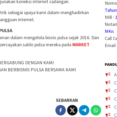
unakan koneksi internet cadangan.
Nomor
Tahun
strik sebagai upaya kami dalam menghadirkan
NIB :
angguan internet.
Notari
 PULSA
MKn.
man dalam mengelola bisnis pulsa sejak 2016. Dan
Call C
mpercayakan saldo pulsa mereka pada
MARKET
Email 
BERGABUNG DENGAN KAMI
PANDU
SAN BERBISNIS PULSA BERSAMA KAMI
A
C
C
C
SEBARKAN
C
C