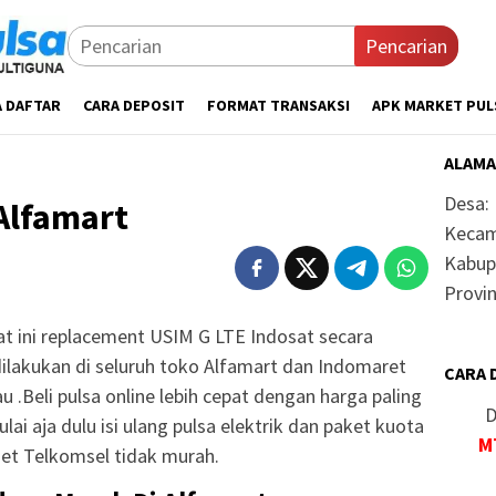
Pencarian
A DAFTAR
CARA DEPOSIT
FORMAT TRANSAKSI
APK MARKET PUL
ALAMA
Desa:
Alfamart
Kecam
Kabup
Provin
at ini replacement USIM G LTE Indosat secara
dilakukan di seluruh toko Alfamart dan Indomaret
CARA 
u .Beli pulsa online lebih cepat dengan harga paling
D
lai aja dulu isi ulang pulsa elektrik dan paket kuota
M
rnet Telkomsel tidak murah.