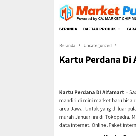
Loncat
ke
konten
BERANDA
DAFTAR PRODUK
CAR
Beranda
Uncategorized
Kartu Perdana Di 
Kartu Perdana Di Alfamart
– Sa
mandiri di mini market baru bisa 
area Jawa. Untuk yang di luar pula
murah Januari ini di Tokopedia. Mu
data internet. Online .Paket inte