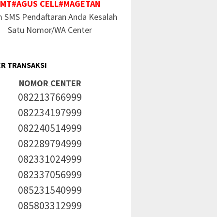
MT#AGUS CELL#MAGETAN
m SMS Pendaftaran Anda Kesalah
Satu Nomor/WA Center
R TRANSAKSI
NOMOR CENTER
082213766999
082234197999
082240514999
082289794999
082331024999
082337056999
085231540999
085803312999