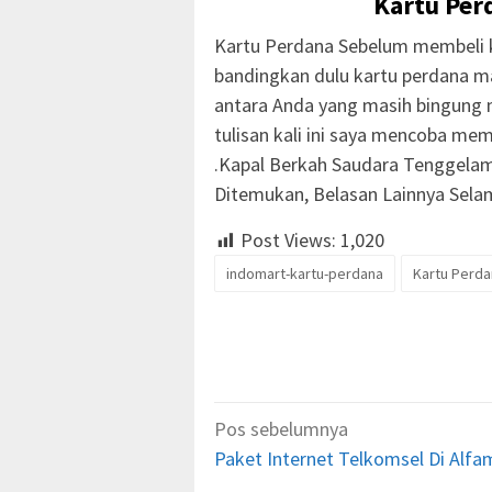
Kartu Per
Kartu Perdana Sebelum membeli k
bandingkan dulu kartu perdana m
antara Anda yang masih bingung 
tulisan kali ini saya mencoba m
.Kapal Berkah Saudara Tenggelam
Ditemukan, Belasan Lainnya Sela
Post Views:
1,020
indomart-kartu-perdana
Kartu Perda
Navigasi
Pos sebelumnya
pos
Paket Internet Telkomsel Di Alfa