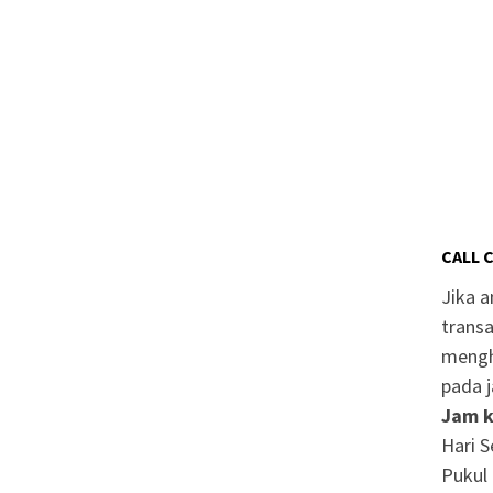
CALL 
Jika 
transa
mengh
pada j
Jam k
Hari S
Pukul 