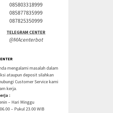
085803318999
085877835999
087825350999
TELEGRAM CENTER
@MAcenterbot
CENTER
anda mengalami masalah dalam
ksi ataupun deposit silahkan
ubungi Customer Service kami
am kerja.
erja :
enin – Hari Minggu
06.00 – Pukul 23.00 WIB