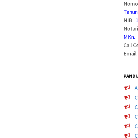
Nomor
Tahun
NIB :
Notari
MKn.
Call C
Email 
PANDU
A
C
C
C
C
C