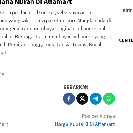
dana Murah Di Alfamart
Kiri
artu perdana Telkomsel, sebaiknya anda
ana yang paket data paket nelpon .Mungkin ada di
mengenai cara membayar tagihan indihome, nah
embahas Berbagai Cara membayar Indihome yang
CENTE
 di Perairan Tanggamus, Lansia Tewas, Bocah
mat.
na
SEBARKAN
Pos berikutnya
mart
Harga Kuota Xl Di Alfamart