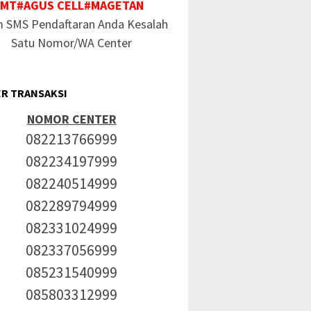
MT#AGUS CELL#MAGETAN
m SMS Pendaftaran Anda Kesalah
Satu Nomor/WA Center
R TRANSAKSI
NOMOR CENTER
082213766999
082234197999
082240514999
082289794999
082331024999
082337056999
085231540999
085803312999