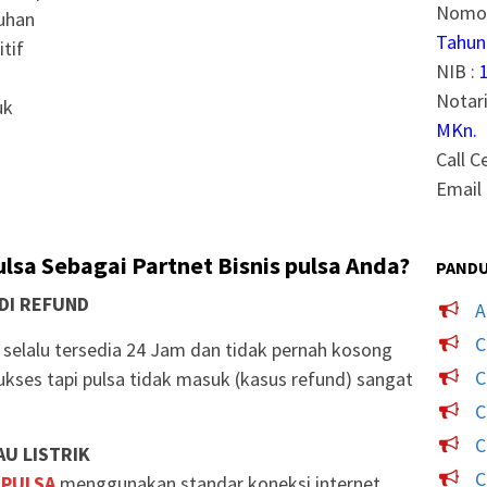
Nomor
uhan
Tahun
tif
NIB :
Notari
uk
MKn.
Call C
Email 
lsa Sebagai Partnet Bisnis pulsa Anda?
PANDU
DI REFUND
A
C
selalu tersedia 24 Jam dan tidak pernah kosong
C
ukses tapi pulsa tidak masuk (kasus refund) sangat
C
C
U LISTRIK
C
 PULSA
menggunakan standar koneksi internet