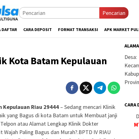
Pencarian
A DAFTAR
CARA DEPOSIT
FORMAT TRANSAKSI
APK MARKET PUL
ALAMA
Desa:
ik Kota Batam Kepulauan
Kecam
Kabup
Provin
CARA 
m Kepulauan Riau 29444
– Sedang mencari Klinik
aik yang Bagus di kota Batam untuk Membuat janji
D
 Telpon atau Alamat Lengkap Klinik Dokter
M
lit Wajah Paling Bagus dan Murah?.BPTD IV RIAU