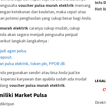
Info 
 pengusaha
voucher pulsa murah elektrik
memang
Hot l
engan ketekunan dan keuletan, maka cepat atau
an potensi penghasilan yang cukup besar bagi Anda.
 murah elektrik
caranya cukup mudah, cukup
nda akan segera menjadi pengusaha penjual
Berikut langkah-langkahnya :
adi agen pulsa.
eposit.
n pulsa elektrik, token pln, PPOB dll.
da pergunakan sendiri atau bisa Anda jual ke
r, koperasi karyawan dan apabila sudah ada modal
LEGAL
ulang
voucher pulsa murah elektrik
.
C
miliki Market Pulsa
Direkt
dikitpun