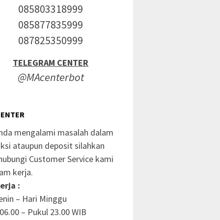
085803318999
085877835999
087825350999
TELEGRAM CENTER
@MAcenterbot
CENTER
anda mengalami masalah dalam
ksi ataupun deposit silahkan
ubungi Customer Service kami
am kerja.
erja :
enin – Hari Minggu
06.00 – Pukul 23.00 WIB