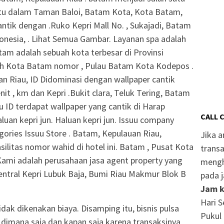
tu dalam Taman Baloi, Batam Kota, Kota Batam,
ntik dengan .Ruko Kepri Mall No. , Sukajadi, Batam
onesia, . Lihat Semua Gambar. Layanan spa adalah
tam adalah sebuah kota terbesar di Provinsi
yah Kota Batam nomor , Pulau Batam Kota Kodepos .
n Riau, ID Didominasi dengan wallpaper cantik
t , km dan Kepri .Bukit clara, Teluk Tering, Batam
 ID terdapat wallpaper yang cantik di Harap
CALL 
uan kepri jun. Haluan kepri jun. Issuu company
egories Issuu Store . Batam, Kepulauan Riau,
Jika 
asilitas nomor wahid di hotel ini. Batam , Pusat Kota
transa
Kami adalah perusahaan jasa agent property yang
mengh
ntral Kepri Lubuk Baja, Bumi Riau Makmur Blok B
pada j
Jam k
Hari S
dak dikenakan biaya. Disamping itu, bisnis pulsa
Pukul 
an dimana saja dan kapan saja karena transaksinya