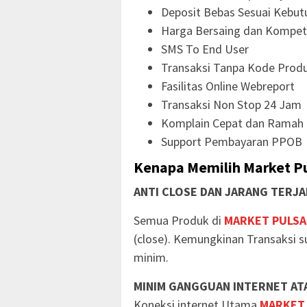
Deposit Bebas Sesuai Kebut
Harga Bersaing dan Kompeti
SMS To End User
Transaksi Tanpa Kode Prod
Fasilitas Online Webreport
Transaksi Non Stop 24 Jam
Komplain Cepat dan Ramah
Support Pembayaran PPOB
Kenapa Memilih Market Pu
ANTI CLOSE DAN JARANG TERJA
Semua Produk di
MARKET PULSA
(close). Kemungkinan Transaksi s
minim.
MINIM GANGGUAN INTERNET ATA
Koneksi internet Utama
MARKET