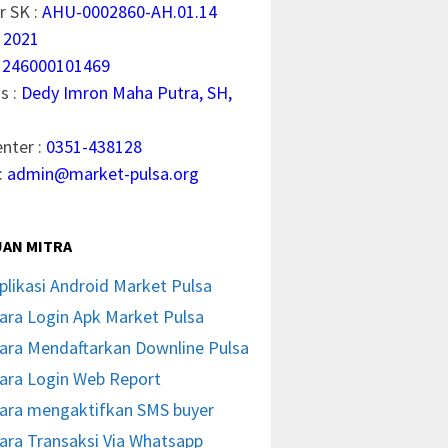
 SK :
AHU-0002860-AH.01.14
 2021
1246000101469
s :
Dedy Imron Maha Putra, SH,
enter :
0351-438128
:
admin@market-pulsa.org
AN MITRA
plikasi Android Market Pulsa
ara Login Apk Market Pulsa
ara Mendaftarkan Downline Pulsa
ara Login Web Report
ara mengaktifkan SMS buyer
ara Transaksi Via Whatsapp