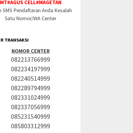
MT#AGUS CELL#MAGETAN
m SMS Pendaftaran Anda Kesalah
Satu Nomor/WA Center
R TRANSAKSI
NOMOR CENTER
082213766999
082234197999
082240514999
082289794999
082331024999
082337056999
085231540999
085803312999