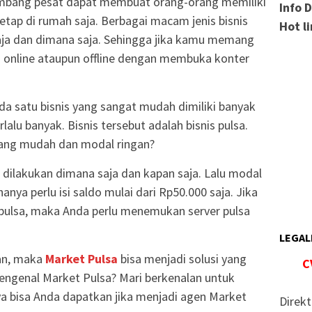
rkembang pesat dapat membuat orang-orang memiliki
Info 
tap di rumah saja. Berbagai macam jenis bisnis
Hot l
 saja dan dimana saja. Sehingga jika kamu memang
s online ataupun offline dengan membuka konter
 ada satu bisnis yang sangat mudah dimiliki banyak
alu banyak. Bisnis tersebut adalah bisnis pulsa.
yang mudah dan modal ringan?
a dilakukan dimana saja dan kapan saja. Lalu modal
anya perlu isi saldo mulai dari Rp50.000 saja. Jika
 pulsa, maka Anda perlu menemukan server pulsa
LEGAL
kan, maka
Market Pulsa
bisa menjadi solusi yang
C
engenal Market Pulsa? Mari berkenalan untuk
a bisa Anda dapatkan jika menjadi agen Market
Direkt