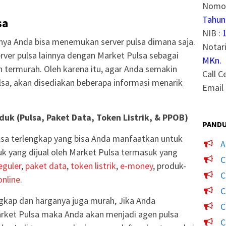
Nomor
Tahun
sa
NIB :
rnya Anda bisa menemukan server pulsa dimana saja.
Notari
er pulsa lainnya dengan Market Pulsa sebagai
MKn.
an termurah. Oleh karena itu, agar Anda semakin
Call C
sa, akan disediakan beberapa informasi menarik
Email 
uk (Pulsa, Paket Data, Token Listrik, & PPOB)
PANDU
sa terlengkap yang bisa Anda manfaatkan untuk
A
 yang dijual oleh Market Pulsa termasuk yang
C
eguler
,
paket data
,
token listrik
,
e-money
, produk-
C
nline
.
C
gkap dan harganya juga murah, Jika Anda
C
rket Pulsa maka Anda akan menjadi agen pulsa
C