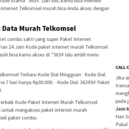
kode utama *363#. Dari sini, kamu bisa memilih
t internet Telkomsel murah bisa Anda akses dengan
 Data Murah Telkomsel
ket combo sakti yang super Paket Internet
ian 24 Jam Kode paket internet murah Telkomsel
asih bisa kamu akses di *363# lalu ambil menu
CALL 
elkomsel Terbaru Kode Dial Mingguan · Kode Dial:
Jika 
a 7 hari hanya Rp30.000. · Kode Dial: 36395# Paket
transa
.
mengh
pada j
Terbaik Kode Paket Internet Murah Telkomsel.
Jam k
al untuk mengakses paket internet murah
Hari S
eli paket combo.
Pukul 