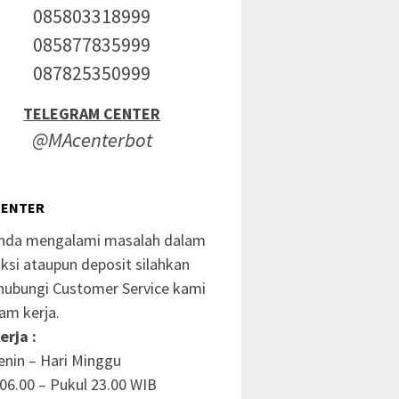
085803318999
085877835999
087825350999
TELEGRAM CENTER
@MAcenterbot
CENTER
anda mengalami masalah dalam
ksi ataupun deposit silahkan
ubungi Customer Service kami
am kerja.
erja :
enin – Hari Minggu
06.00 – Pukul 23.00 WIB