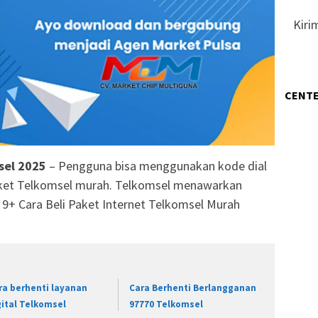
Kiri
CENTE
sel 2025
– Pengguna bisa menggunakan kode dial
ket Telkomsel murah. Telkomsel menawarkan
9+ Cara Beli Paket Internet Telkomsel Murah
ra berhenti layanan
Cara Berhenti Berlangganan
gital Telkomsel
97770 Telkomsel