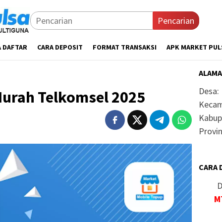
Pencarian
A DAFTAR
CARA DEPOSIT
FORMAT TRANSAKSI
APK MARKET PUL
ALAMA
Desa:
Murah Telkomsel 2025
Kecam
Kabup
Provin
CARA 
D
M