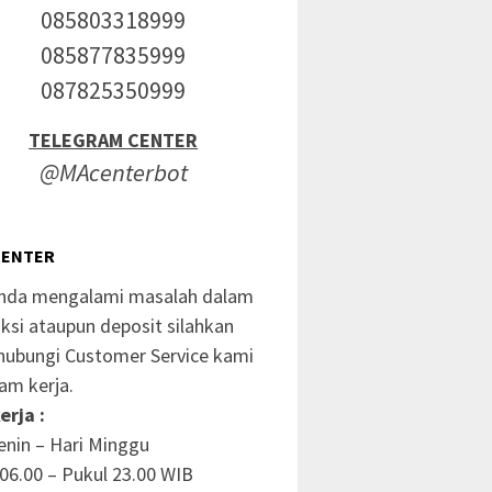
085803318999
085877835999
087825350999
TELEGRAM CENTER
@MAcenterbot
CENTER
anda mengalami masalah dalam
ksi ataupun deposit silahkan
ubungi Customer Service kami
am kerja.
erja :
enin – Hari Minggu
06.00 – Pukul 23.00 WIB