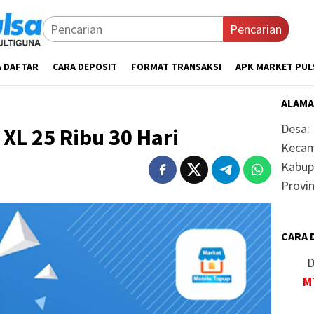
Pencarian
A DAFTAR
CARA DEPOSIT
FORMAT TRANSAKSI
APK MARKET PUL
ALAMA
Desa:
XL 25 Ribu 30 Hari
Kecam
Kabup
Provin
CARA 
D
M