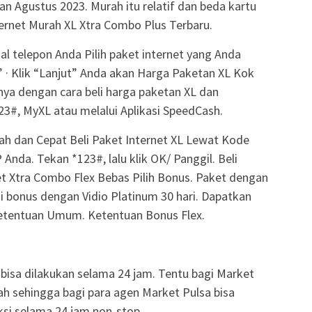
lan Agustus 2023. Murah itu relatif dan beda kartu
ernet Murah XL Xtra Combo Plus Terbaru.
l telepon Anda Pilih paket internet yang Anda
” · Klik “Lanjut” Anda akan Harga Paketan XL Kok
ya dengan cara beli harga paketan XL dan
3#, MyXL atau melalui Aplikasi SpeedCash.
rah dan Cepat Beli Paket Internet XL Lewat Kode
nda. Tekan *123#, lalu klik OK/ Panggil. Beli
et Xtra Combo Flex Bebas Pilih Bonus. Paket dengan
 bonus dengan Vidio Platinum 30 hari. Dapatkan
 Ketentuan Umum. Ketentuan Bonus Flex.
k bisa dilakukan selama 24 jam. Tentu bagi Market
h sehingga bagi para agen Market Pulsa bisa
si selama 24 jam non-stop.