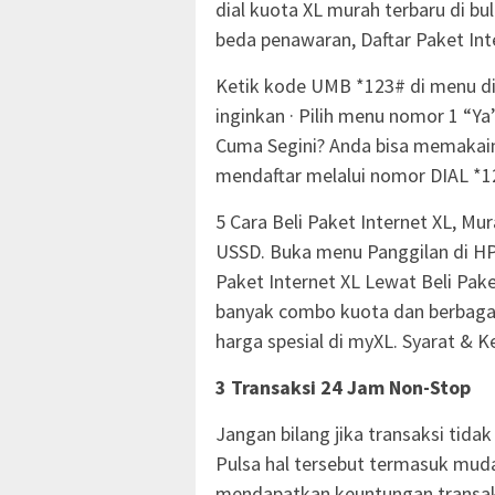
dial kuota XL murah terbaru di bu
beda penawaran, Daftar Paket Int
Ketik kode UMB *123# di menu dia
inginkan · Pilih menu nomor 1 “Ya
Cuma Segini? Anda bisa memakain
mendaftar melalui nomor DIAL *12
5 Cara Beli Paket Internet XL, Mu
USSD. Buka menu Panggilan di HP A
Paket Internet XL Lewat Beli Pak
banyak combo kuota dan berbagai
harga spesial di myXL. Syarat &
3 Transaksi 24 Jam Non-Stop
Jangan bilang jika transaksi tida
Pulsa hal tersebut termasuk muda
mendapatkan keuntungan transak