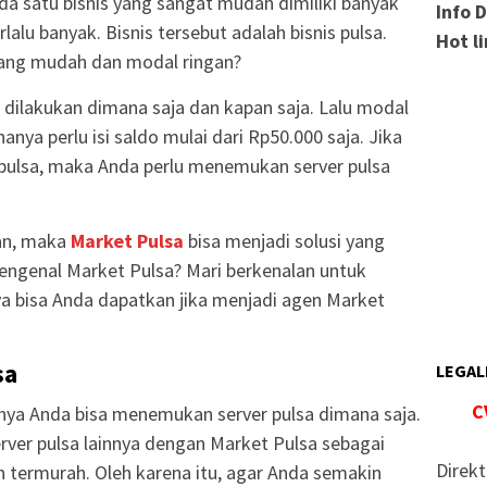
 ada satu bisnis yang sangat mudah dimiliki banyak
Info 
alu banyak. Bisnis tersebut adalah bisnis pulsa.
Hot l
yang mudah dan modal ringan?
a dilakukan dimana saja dan kapan saja. Lalu modal
anya perlu isi saldo mulai dari Rp50.000 saja. Jika
 pulsa, maka Anda perlu menemukan server pulsa
kan, maka
Market Pulsa
bisa menjadi solusi yang
engenal Market Pulsa? Mari berkenalan untuk
a bisa Anda dapatkan jika menjadi agen Market
sa
LEGAL
C
rnya Anda bisa menemukan server pulsa dimana saja.
er pulsa lainnya dengan Market Pulsa sebagai
Direkt
an termurah. Oleh karena itu, agar Anda semakin