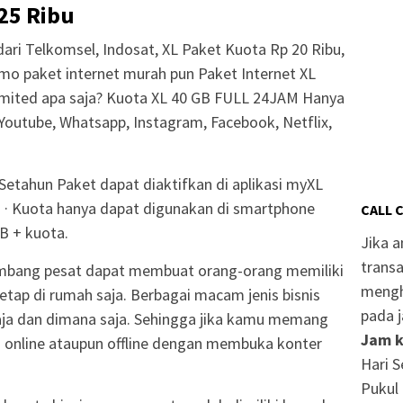
25 Ribu
ari Telkomsel, Indosat, XL Paket Kuota Rp 20 Ribu,
o paket internet murah pun Paket Internet XL
imited apa saja? Kuota XL 40 GB FULL 24JAM Hanya
utube, Whatsapp, Instagram, Facebook, Netflix,
etahun Paket dapat diaktifkan di aplikasi myXL
. · Kuota hanya dapat digunakan di smartphone
CALL 
B + kuota.
Jika 
transa
rkembang pesat dapat membuat orang-orang memiliki
mengh
tap di rumah saja. Berbagai macam jenis bisnis
pada j
 saja dan dimana saja. Sehingga jika kamu memang
Jam k
s online ataupun offline dengan membuka konter
Hari S
Pukul 