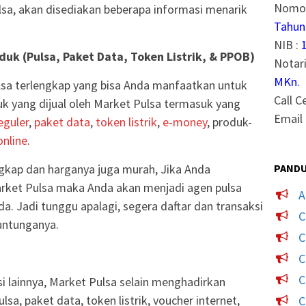
Nomor
sa, akan disediakan beberapa informasi menarik
Tahun
NIB :
uk (Pulsa, Paket Data, Token Listrik, & PPOB)
Notari
MKn.
sa terlengkap yang bisa Anda manfaatkan untuk
Call C
 yang dijual oleh Market Pulsa termasuk yang
Email 
eguler
,
paket data
,
token listrik
,
e-money
, produk-
nline
.
PANDU
gkap dan harganya juga murah, Jika Anda
rket Pulsa maka Anda akan menjadi agen pulsa
A
a. Jadi tunggu apalagi, segera daftar dan transaksi
C
untunganya.
C
C
C
si lainnya, Market Pulsa selain menghadirkan
sa, paket data, token listrik, voucher internet,
C