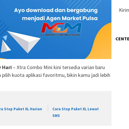
Kiri
CENTE
 Hari
– Xtra Combo Mini kini tersedia varian baru
pilih kuota aplikasi favoritmu, bikin kamu jadi lebih
ra Stop Paket XL Harian
Cara Stop Paket XL Lewat
SMS