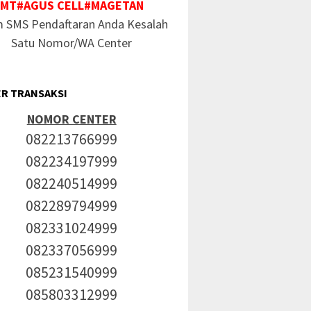
MT#AGUS CELL#MAGETAN
m SMS Pendaftaran Anda Kesalah
Satu Nomor/WA Center
R TRANSAKSI
NOMOR CENTER
082213766999
082234197999
082240514999
082289794999
082331024999
082337056999
085231540999
085803312999