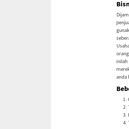
Bisn
Dijam
penju
gunak
seber
Usaha
orang
inila
merek
anda 
Beb