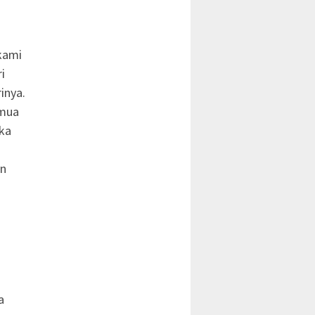
kami
i
inya.
emua
ka
un
a