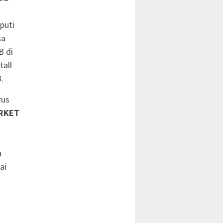
puti
sa
B di
tall
.
rus
RKET
a
ai