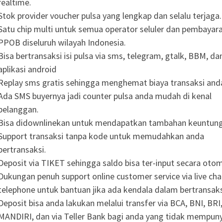
realtime.
Stok provider voucher pulsa yang lengkap dan selalu terjaga.
Satu chip multi untuk semua operator seluler dan pembayar
PPOB diseluruh wilayah Indonesia.
Bisa bertransaksi isi pulsa via sms, telegram, gtalk, BBM, da
aplikasi android
Replay sms gratis sehingga menghemat biaya transaksi and
Ada SMS buyernya jadi counter pulsa anda mudah di kenal
pelanggan.
Bisa didownlinekan untuk mendapatkan tambahan keuntung
Support transaksi tanpa kode untuk memudahkan anda
bertransaksi.
Deposit via TIKET sehingga saldo bisa ter-input secara otom
Dukungan penuh support online customer service via live cha
telephone untuk bantuan jika ada kendala dalam bertransak
Deposit bisa anda lakukan melalui transfer via BCA, BNI, BRI
MANDIRI, dan via Teller Bank bagi anda yang tidak mempun