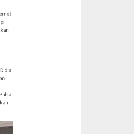
ernet
pi
tkan
D dial
kan
Pulsa
tkan