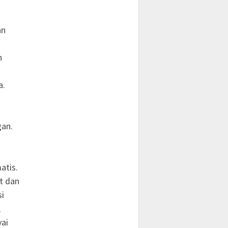
an
n
a.
an.
atis.
t dan
si
,
yai