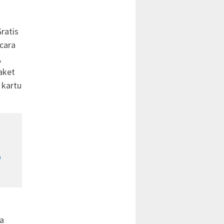
a
ratis
cara
,
aket
 kartu
0
a