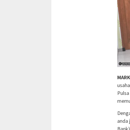
MARK
usaha
Pulsa
memul
Denga
anda 
Bank)