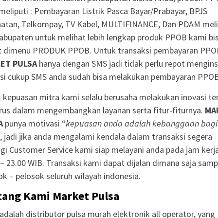
meliputi : Pembayaran Listrik Pasca Bayar/Prabayar, BPJS
atan, Telkompay, TV Kabel, MULTIFINANCE, Dan PDAM meli
abupaten untuk melihat lebih lengkap produk PPOB kami bi
at dimenu PRODUK PPOB. Untuk transaksi pembayaran PPO
ET PULSA
hanya dengan SMS jadi tidak perlu repot mengins
asi cukup SMS anda sudah bisa melakukan pembayaran PPOB
 kepuasan mitra kami selalu berusaha melakukan inovasi te
us dalam mengembangkan layanan serta fitur-fiturnya.
MA
A
punya motivasi “
kepuasan anda adalah kebanggaan bagi
“, jadi jika anda mengalami kendala dalam transaksi segera
gi Customer Service kami siap melayani anda pada jam kerj
 – 23.00 WIB. Transaksi kami dapat dijalan dimana saja samp
ok – pelosok seluruh wilayah indonesia.
tang Kami Market Pulsa
adalah distributor pulsa murah elektronik all operator, yang