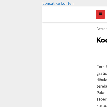
Loncat ke konten
Beran
Kod
Cara 
grati
dibul
tereb
Paket
seper
kartu.