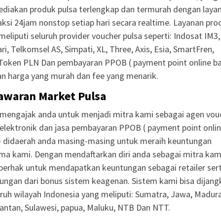
diakan produk pulsa terlengkap dan termurah dengan laya
aksi 24jam nonstop setiap hari secara realtime. Layanan pro
meliputi seluruh provider voucher pulsa seperti: Indosat IM3,
ri, Telkomsel AS, Simpati, XL, Three, Axis, Esia, SmartFren,
,Token PLN Dan pembayaran PPOB ( payment point online b
n harga yang murah dan fee yang menarik.
awaran Market Pulsa
mengajak anda untuk menjadi mitra kami sebagai agen vou
 elektronik dan jasa pembayaran PPOB ( payment point onli
) didaerah anda masing-masing untuk meraih keuntungan
ma kami. Dengan mendaftarkan diri anda sebagai mitra kam
berhak untuk mendapatkan keuntungan sebagai retailer ser
ungan dari bonus sistem keagenan. Sistem kami bisa dijang
uruh wilayah Indonesia yang meliputi: Sumatra, Jawa, Madura,
antan, Sulawesi, papua, Maluku, NTB Dan NTT.