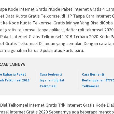
apa Kode Internet Gratis ?Kode Paket Internet Gratis 4 Car
net Data Kuota Gratis Telkomsel di HP Tanpa Cara Internet G
t ke Kode Kuota Telkomsel Gratis lainnya Yang Bisa diCoba 
et gratis telkomsel tanpa aplikasi, daftar roli tekomsel 2020
Paket Internet Gratis Telkomsel 10GB Terbaru 2020 Kode P
net Gratis Telkomsel Di jaman yang semakin Dengan catatan
kamu gunakan harus 0 pulsa atau kartu baru.
CAAN LAINNYA
e Rahasia Paket
Cara berhenti
Cara Berhenti
ah Telkomsel 2026
layanan digital
Berlangganan 9777
Telkomsel
Telkomsel
Dial Telkomsel Internet Gratis Trik Internet Gratis Kode Dial
msel Internet Gratis 2020 Sebenarnya ada beberapa mencob