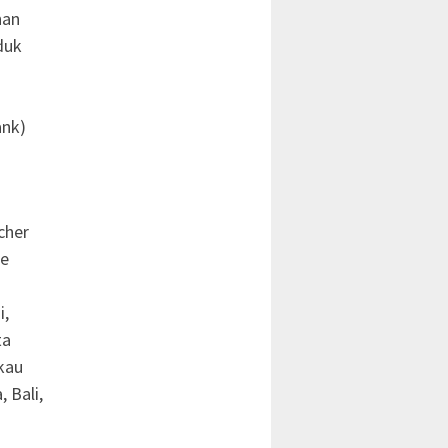
nan
duk
ank)
cher
ne
i,
ta
kau
 Bali,