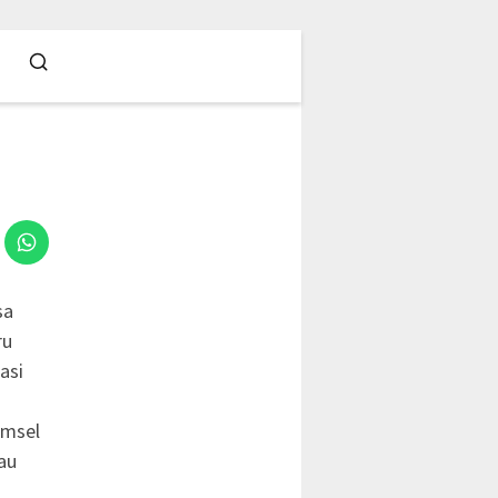
sa
ru
asi
omsel
au