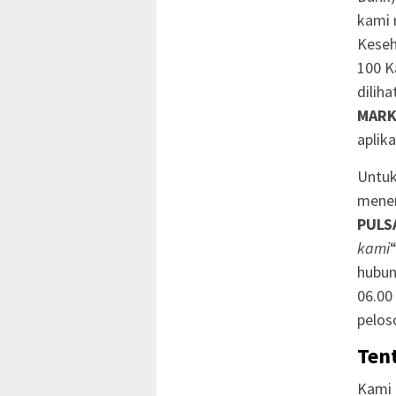
kami 
Keseh
100 K
dilih
MARK
aplik
Untuk
mener
PULS
kami
hubun
06.00
pelos
Ten
Kami 