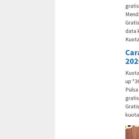
gratis
Menda
Grati
data 
Kuota
Car
202
Kuota
up *3
Pulsa
grati
Grati
kuota