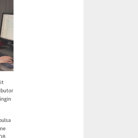
it
ibutor
ingin
pulsa
ine
POB