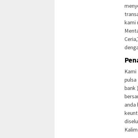
menye
trans
kami 
Menta
Ceria
denga
Pen
Kami 
pulsa
bank 
bersa
anda 
keunt
disel
Kalim