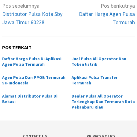
Navigasi
Pos sebelumnya
Pos berikutnya
pos
Distributor Pulsa Kota Sby
Daftar Harga Agen Pulsa
Jawa Timur 60228
Termurah
POS TERKAIT
Daftar Harga Pulsa Di Aplikasi
Jual Pulsa All Operator Dan
Agen Pulsa Termurah
Token listrik
Agen Pulsa Dan PPOB Termurah
Aplikasi Pulsa Transfer
Se-Indonesia
Termurah
Alamat Distributor Pulsa Di
Dealer Pulsa All Operator
Bekasi
Terlengkap Dan Termurah Kota
Pekanbaru Riau
CONTACT US
PRIVACY POLICY