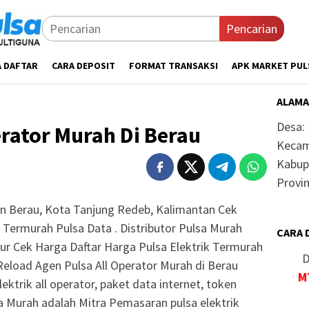
Pencarian
A DAFTAR
CARA DEPOSIT
FORMAT TRANSAKSI
APK MARKET PUL
ALAMA
Desa:
erator Murah Di Berau
Kecam
Kabup
Provin
en Berau, Kota Tanjung Redeb, Kalimantan Cek
 Termurah Pulsa Data . Distributor Pulsa Murah
CARA 
r Cek Harga Daftar Harga Pulsa Elektrik Termurah
D
Reload Agen Pulsa All Operator Murah di Berau
M
lektrik all operator, paket data internet, token
sa Murah adalah Mitra Pemasaran pulsa elektrik