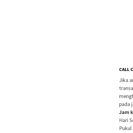
CALL 
Jika 
transa
mengh
pada j
Jam k
Hari S
Pukul 