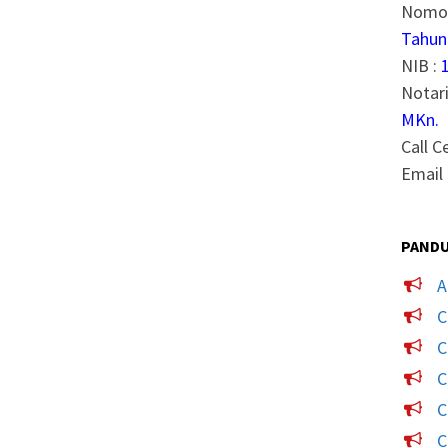
Nomor
Tahun
NIB :
Notari
MKn.
Call C
Email 
PANDU
A
C
C
C
C
C