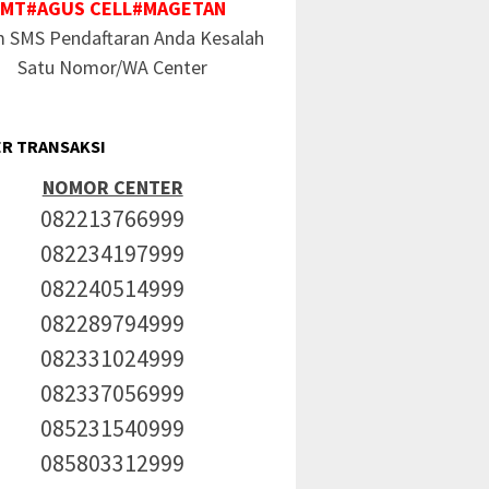
MT#AGUS CELL#MAGETAN
m SMS Pendaftaran Anda Kesalah
Satu Nomor/WA Center
R TRANSAKSI
NOMOR CENTER
082213766999
082234197999
082240514999
082289794999
082331024999
082337056999
085231540999
085803312999