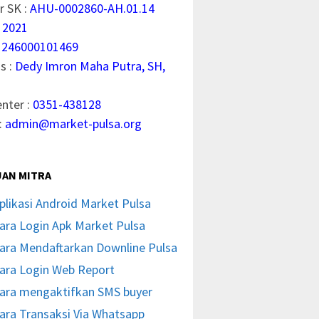
 SK :
AHU-0002860-AH.01.14
 2021
1246000101469
s :
Dedy Imron Maha Putra, SH,
enter :
0351-438128
:
admin@market-pulsa.org
AN MITRA
plikasi Android Market Pulsa
ara Login Apk Market Pulsa
ara Mendaftarkan Downline Pulsa
ara Login Web Report
ara mengaktifkan SMS buyer
ara Transaksi Via Whatsapp