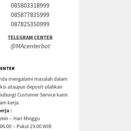
085803318999
085877835999
087825350999
TELEGRAM CENTER
@MAcenterbot
CENTER
anda mengalami masalah dalam
ksi ataupun deposit silahkan
ubungi Customer Service kami
am kerja.
erja :
enin – Hari Minggu
06.00 – Pukul 23.00 WIB