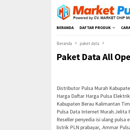
Loncat
ke
konten
BERANDA
DAFTAR PRODUK
CAR
Beranda
paket data
Paket Data All Op
Distributor Pulsa Murah Kabupat
Harga Daftar Harga Pulsa Elektrik
Kabupaten Berau Kalimantan Timu
Pulsa Data Internet Murah.Jelita 
Reseller penyedia isi ulang pulsa e
listrik PLN prabayar, .Ammar Pul