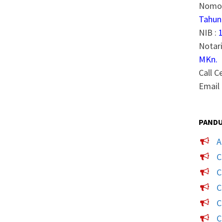
Nomor
Tahun
NIB :
Notari
MKn.
Call C
Email 
PANDU
A
C
C
C
C
C