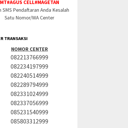
MT#AGUS CELL#MAGETAN
m SMS Pendaftaran Anda Kesalah
Satu Nomor/WA Center
R TRANSAKSI
NOMOR CENTER
082213766999
082234197999
082240514999
082289794999
082331024999
082337056999
085231540999
085803312999