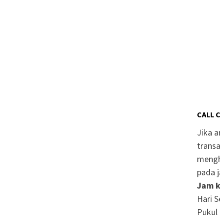
CALL 
Jika 
transa
mengh
pada j
Jam k
Hari S
Pukul 