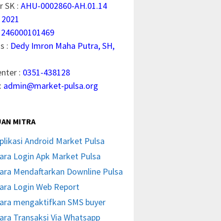
 SK :
AHU-0002860-AH.01.14
 2021
1246000101469
s :
Dedy Imron Maha Putra, SH,
enter :
0351-438128
:
admin@market-pulsa.org
AN MITRA
plikasi Android Market Pulsa
ara Login Apk Market Pulsa
ara Mendaftarkan Downline Pulsa
ara Login Web Report
ara mengaktifkan SMS buyer
ara Transaksi Via Whatsapp