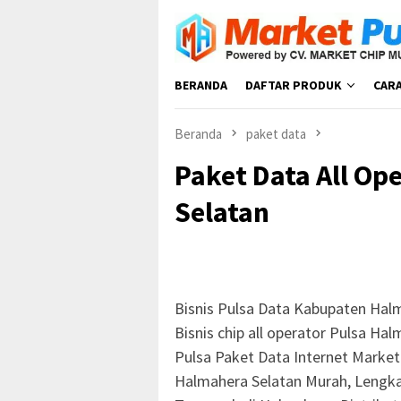
Loncat
ke
konten
BERANDA
DAFTAR PRODUK
CAR
Beranda
paket data
Paket Data All Op
Selatan
Bisnis Pulsa Data Kabupaten Hal
Bisnis chip all operator Pulsa Ha
Pulsa Paket Data Internet Market
Halmahera Selatan Murah, Lengkap