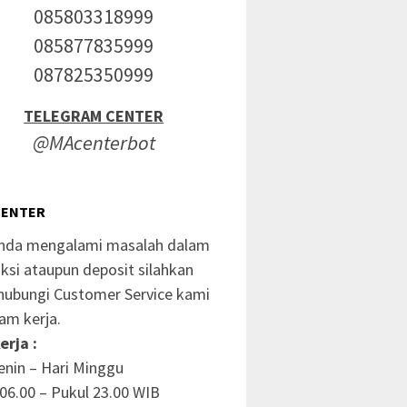
085803318999
085877835999
087825350999
TELEGRAM CENTER
@MAcenterbot
CENTER
anda mengalami masalah dalam
ksi ataupun deposit silahkan
ubungi Customer Service kami
am kerja.
erja :
enin – Hari Minggu
06.00 – Pukul 23.00 WIB