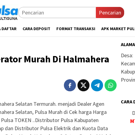
Pencarian
A DAFTAR
CARA DEPOSIT
FORMAT TRANSAKSI
APK MARKET PUL
ALAMA
Desa:
erator Murah Di Halmahera
Kecam
Kabup
Provin
CARA 
mahera Selatan Termurah. menjadi Dealer Agen
lmahera Selatan, Pulsa Murah di Cek harga Harga
D
 Pulsa TOKEN ..Distributor Pulsa Kabupaten
M
 dan Distributor Pulsa Elektrik dan Kuota Data