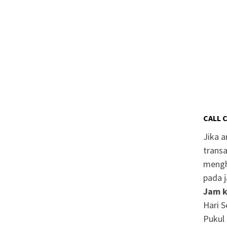
CALL 
Jika 
transa
mengh
pada j
Jam k
Hari S
Pukul 