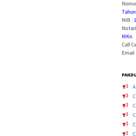
Nomor
Tahun
NIB :
Notari
MKn.
Call C
Email 
PANDU
A
C
C
C
C
C