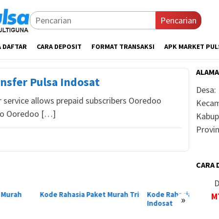
Pencarian
A DAFTAR
CARA DEPOSIT
FORMAT TRANSAKSI
APK MARKET PUL
ALAMA
nsfer Pulsa Indosat
Desa:
r service allows prepaid subscribers Ooredoo
Kecam
oo Ooredoo […]
Kabup
Provin
CARA 
D
 Rahasia Paket Murah Tri
Kode Rahasia Paket Murah
Kode R
M
»
Indosat
Telkom