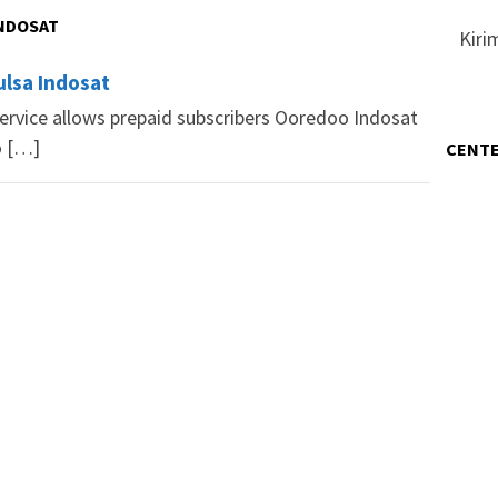
INDOSAT
Kiri
lsa Indosat
service allows prepaid subscribers Ooredoo Indosat
o […]
CENTE