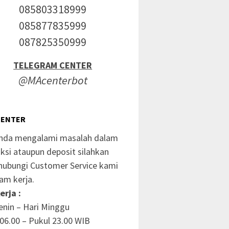
085803318999
085877835999
087825350999
TELEGRAM CENTER
@MAcenterbot
CENTER
anda mengalami masalah dalam
ksi ataupun deposit silahkan
ubungi Customer Service kami
am kerja.
erja :
enin – Hari Minggu
06.00 – Pukul 23.00 WIB