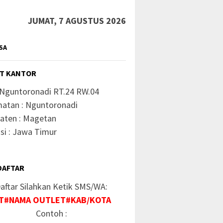
JUMAT, 7 AGUSTUS 2026
SA
T KANTOR
 Nguntoronadi RT.24 RW.04
atan : Nguntoronadi
aten : Magetan
si : Jawa Timur
DAFTAR
aftar Silahkan Ketik SMS/WA:
ahasia Paket Murah
Kode Rahasia Paket
Kode Ra
T#NAMA OUTLET#KAB/KOTA
sel 2026
Smartfren Murah
Axis Te
Contoh :