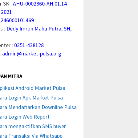
 SK :
AHU-0002860-AH.01.14
 2021
1246000101469
s :
Dedy Imron Maha Putra, SH,
enter :
0351-438128
:
admin@market-pulsa.org
AN MITRA
plikasi Android Market Pulsa
ara Login Apk Market Pulsa
ara Mendaftarkan Downline Pulsa
ara Login Web Report
ara mengaktifkan SMS buyer
ara Transaksi Via Whatsapp