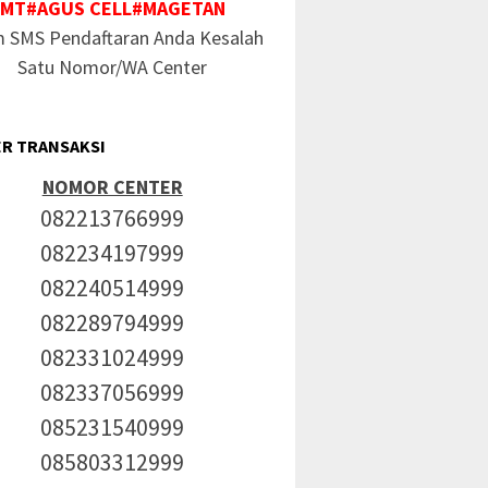
MT#AGUS CELL#MAGETAN
m SMS Pendaftaran Anda Kesalah
Satu Nomor/WA Center
R TRANSAKSI
NOMOR CENTER
082213766999
082234197999
082240514999
082289794999
082331024999
082337056999
085231540999
085803312999