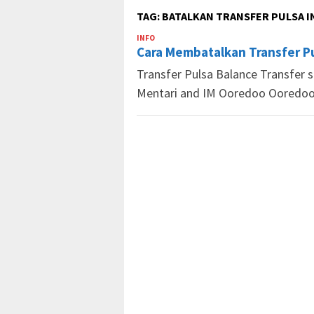
TAG:
BATALKAN TRANSFER PULSA 
INFO
Market
Cara Membatalkan Transfer Pu
Pulsa
Transfer Pulsa Balance Transfer 
Mentari and IM Ooredoo Ooredo