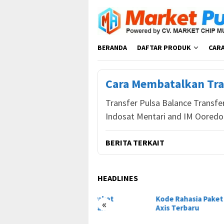
Loncat
ke
konten
BERANDA
DAFTAR PRODUK
CAR
Cara Membatalkan Tra
Transfer Pulsa Balance Transfe
Indosat Mentari and IM Oored
BERITA TERKAIT
HEADLINES
e Rahasia Paket
Kode Rahasia Paket Murah
Kode
«
artfren Murah
Axis Terbaru