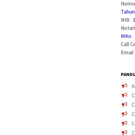
Nomor
Tahun
NIB :
Notari
MKn.
Call C
Email 
PANDU
A
C
C
C
C
C