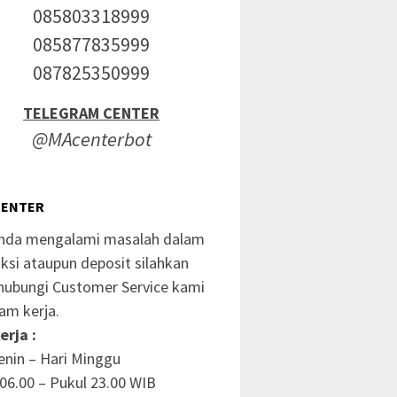
085803318999
085877835999
087825350999
TELEGRAM CENTER
@MAcenterbot
CENTER
anda mengalami masalah dalam
ksi ataupun deposit silahkan
ubungi Customer Service kami
am kerja.
erja :
enin – Hari Minggu
06.00 – Pukul 23.00 WIB