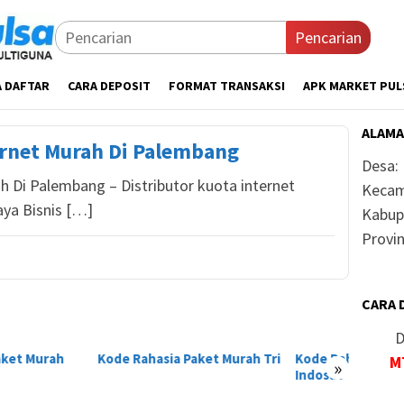
Pencarian
A DAFTAR
CARA DEPOSIT
FORMAT TRANSAKSI
APK MARKET PUL
ALAMA
ernet Murah Di Palembang
Desa:
h Di Palembang – Distributor kuota internet
Kecam
aya Bisnis […]
Kabup
Provin
CARA 
D
 Rahasia Paket Murah Tri
Kode Rahasia Paket Murah
Kode R
M
»
Indosat
Telkom