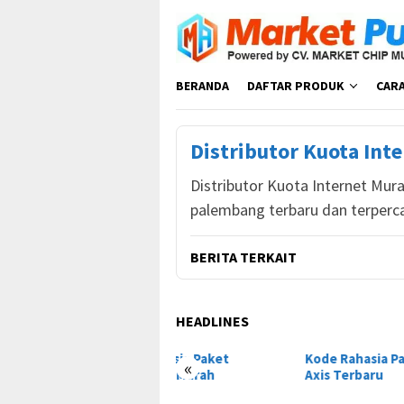
Loncat
ke
konten
BERANDA
DAFTAR PRODUK
CAR
Distributor Kuota Int
Distributor Kuota Internet Mura
palembang terbaru dan terperc
BERITA TERKAIT
HEADLINES
e Rahasia Paket
Kode Rahasia Paket Murah
Kode
«
artfren Murah
Axis Terbaru