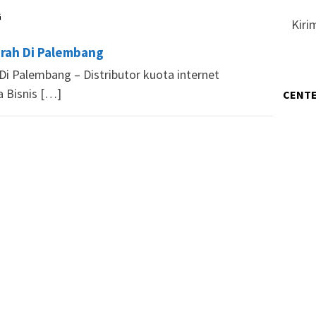
G
Kiri
urah Di Palembang
Di Palembang – Distributor kuota internet
a Bisnis […]
CENTE