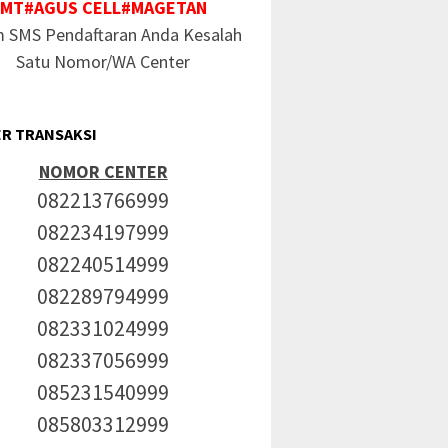
MT#AGUS CELL#MAGETAN
m SMS Pendaftaran Anda Kesalah
Satu Nomor/WA Center
R TRANSAKSI
NOMOR CENTER
082213766999
082234197999
082240514999
082289794999
082331024999
082337056999
085231540999
085803312999