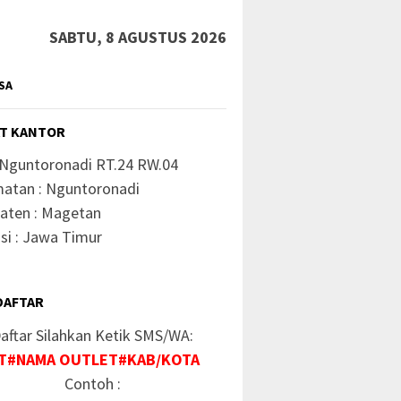
SABTU, 8 AGUSTUS 2026
SA
T KANTOR
 Nguntoronadi RT.24 RW.04
atan : Nguntoronadi
aten : Magetan
si : Jawa Timur
DAFTAR
aftar Silahkan Ketik SMS/WA:
ahasia Paket Murah
Kode Rahasia Paket
Kode Ra
T#NAMA OUTLET#KAB/KOTA
sel 2026
Smartfren Murah
Axis Te
Contoh :