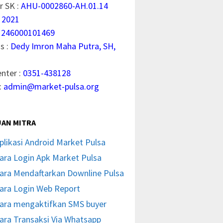
 SK :
AHU-0002860-AH.01.14
 2021
1246000101469
s :
Dedy Imron Maha Putra, SH,
enter :
0351-438128
:
admin@market-pulsa.org
AN MITRA
plikasi Android Market Pulsa
ara Login Apk Market Pulsa
ara Mendaftarkan Downline Pulsa
ara Login Web Report
ara mengaktifkan SMS buyer
ara Transaksi Via Whatsapp