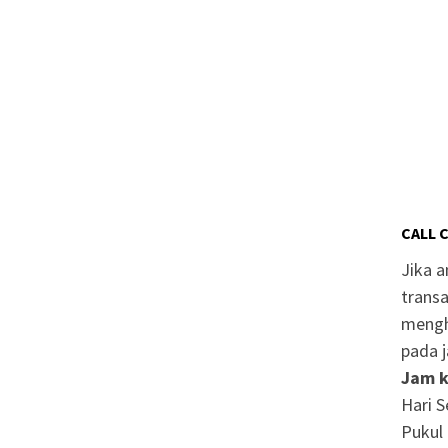
CALL 
Jika 
transa
mengh
pada j
Jam k
Hari S
Pukul 