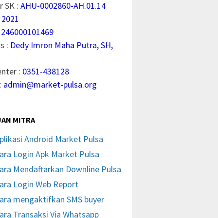
 SK :
AHU-0002860-AH.01.14
 2021
1246000101469
s :
Dedy Imron Maha Putra, SH,
enter :
0351-438128
:
admin@market-pulsa.org
AN MITRA
plikasi Android Market Pulsa
ara Login Apk Market Pulsa
ara Mendaftarkan Downline Pulsa
ara Login Web Report
ara mengaktifkan SMS buyer
ara Transaksi Via Whatsapp