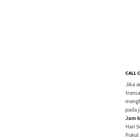
CALL 
Jika 
transa
mengh
pada j
Jam k
Hari S
Pukul 