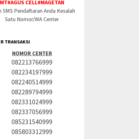
MT#AGUS CELL#MAGETAN
m SMS Pendaftaran Anda Kesalah
Satu Nomor/WA Center
R TRANSAKSI
NOMOR CENTER
082213766999
082234197999
082240514999
082289794999
082331024999
082337056999
085231540999
085803312999