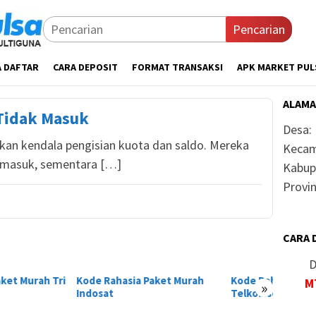
Pencarian
A DAFTAR
CARA DEPOSIT
FORMAT TRANSAKSI
APK MARKET PUL
ALAMA
 Tidak Masuk
Desa:
an kendala pengisian kuota dan saldo. Mereka
Kecam
 masuk, sementara […]
Kabup
Provin
CARA 
D
 Rahasia Paket Murah
Kode Rahasia Paket Murah
Paket 
M
»
sat
Telkomsel 2026
Termu