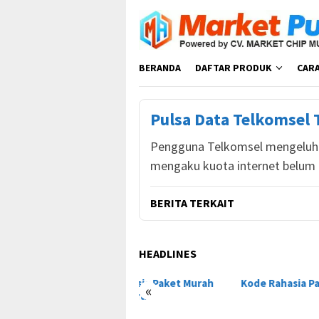
Loncat
ke
konten
BERANDA
DAFTAR PRODUK
CAR
Pulsa Data Telkomsel
Pengguna Telkomsel mengeluhk
mengaku kuota internet belum
BERITA TERKAIT
HEADLINES
e Rahasia Paket Murah
Kode Rahasia Paket Murah Tri
Kode
«
s Terbaru
Indo