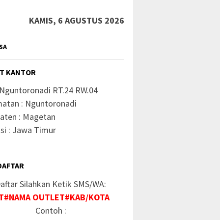
KAMIS, 6 AGUSTUS 2026
SA
T KANTOR
 Nguntoronadi RT.24 RW.04
atan : Nguntoronadi
aten : Magetan
si : Jawa Timur
DAFTAR
aftar Silahkan Ketik SMS/WA:
Internet Bulanan
Kode Rahasia Paket Murah
Kode Ra
T#NAMA OUTLET#KAB/KOTA
rah XL 2026
Axis Terbaru
Contoh :