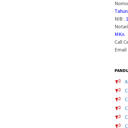
Nomor
Tahun
NIB :
Notari
MKn.
Call C
Email 
PANDU
A
C
C
C
C
C