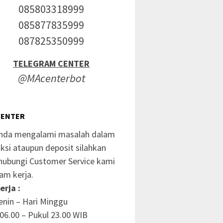
085803318999
085877835999
087825350999
TELEGRAM CENTER
@MAcenterbot
CENTER
anda mengalami masalah dalam
ksi ataupun deposit silahkan
ubungi Customer Service kami
am kerja.
erja :
enin – Hari Minggu
06.00 – Pukul 23.00 WIB