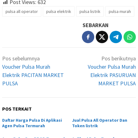
Post Views:
632
pulsa all operator
pulsa elektrik
pulsa listrik
pulsa murah
SEBARKAN
Navigasi
Pos sebelumnya
Pos berikutnya
pos
Voucher Pulsa Murah
Voucher Pulsa Murah
Elektrik PACITAN MARKET
Elektrik PASURUAN
PULSA
MARKET PULSA
POS TERKAIT
Daftar Harga Pulsa Di Aplikasi
Jual Pulsa All Operator Dan
Agen Pulsa Termurah
Token listrik