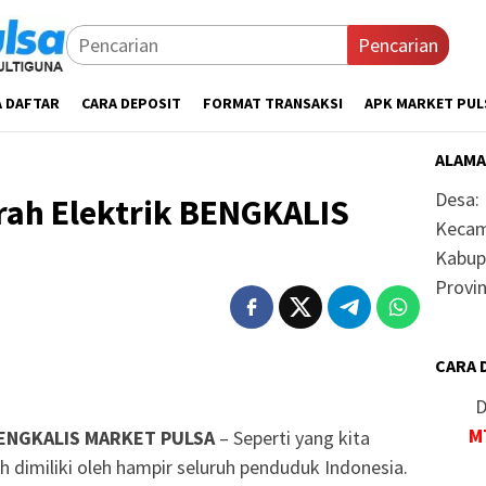
Pencarian
A DAFTAR
CARA DEPOSIT
FORMAT TRANSAKSI
APK MARKET PUL
ALAMA
Desa:
rah Elektrik BENGKALIS
Kecam
Kabup
Provin
CARA 
D
M
 BENGKALIS MARKET PULSA
– Seperti yang kita
ah dimiliki oleh hampir seluruh penduduk Indonesia.