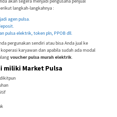
nda akan segera menjadi pengusaha penjual
Berikut langkah-langkahnya :
adi agen pulsa.
eposit.
n pulsa elektrik, token pln, PPOB dll.
da pergunakan sendiri atau bisa Anda jual ke
r, koperasi karyawan dan apabila sudah ada modal
ulang
voucher pulsa murah elektrik
.
i miliki Market Pulsa
dikitpun
uhan
tif
uk