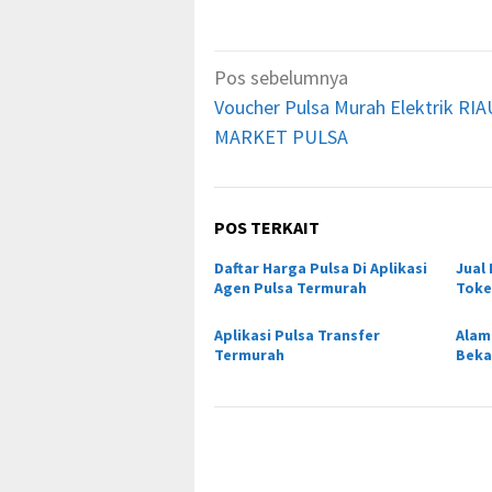
Navigasi
Pos sebelumnya
pos
Voucher Pulsa Murah Elektrik RIA
MARKET PULSA
POS TERKAIT
Daftar Harga Pulsa Di Aplikasi
Jual
Agen Pulsa Termurah
Token
Aplikasi Pulsa Transfer
Alam
Termurah
Beka