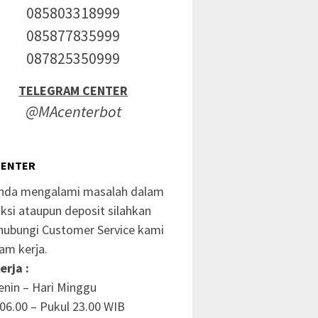
085803318999
085877835999
087825350999
TELEGRAM CENTER
@MAcenterbot
CENTER
anda mengalami masalah dalam
ksi ataupun deposit silahkan
ubungi Customer Service kami
am kerja.
erja :
enin – Hari Minggu
06.00 – Pukul 23.00 WIB