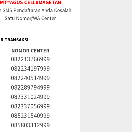
MT#AGUS CELL#MAGETAN
m SMS Pendaftaran Anda Kesalah
Satu Nomor/WA Center
R TRANSAKSI
NOMOR CENTER
082213766999
082234197999
082240514999
082289794999
082331024999
082337056999
085231540999
085803312999