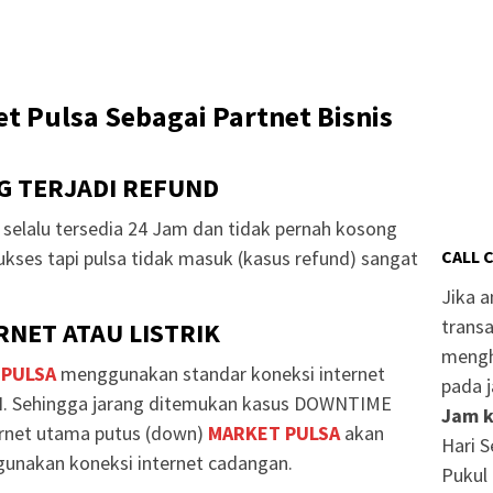
t Pulsa Sebagai Partnet Bisnis
G TERJADI REFUND
selalu tersedia 24 Jam dan tidak pernah kosong
ukses tapi pulsa tidak masuk (kasus refund) sangat
CALL 
Jika 
transa
NET ATAU LISTRIK
mengh
 PULSA
menggunakan standar koneksi internet
pada j
. Sehingga jarang ditemukan kasus DOWNTIME
Jam k
ternet utama putus (down)
MARKET PULSA
akan
Hari S
unakan koneksi internet cadangan.
Pukul 