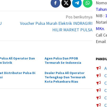
Nomor
Tahun
NIB :
Pos berikutnya
Notari
U
Voucher Pulsa Murah Elektrik INDRAGIRI
MKn.
HILIR MARKET PULSA
Call C
Email 
 Pulsa All Operator Dan
Agen Pulsa Dan PPOB
PANDU
 listrik
Termurah Se-Indonesia
A
at Distributor Pulsa Di
Dealer Pulsa All Operator
C
si
Terlengkap Dan Termurah
Kota Pekanbaru Riau
C
C
C
C