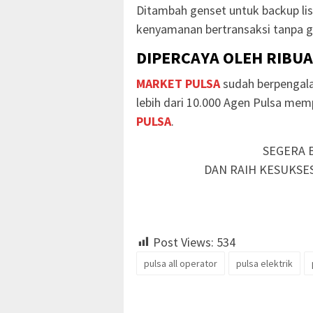
Ditambah genset untuk backup li
kenyamanan bertransaksi tanpa g
DIPERCAYA OLEH RIBU
MARKET PULSA
sudah berpengala
lebih dari 10.000 Agen Pulsa me
PULSA
.
SEGERA 
DAN RAIH KESUKSE
Post Views:
534
pulsa all operator
pulsa elektrik