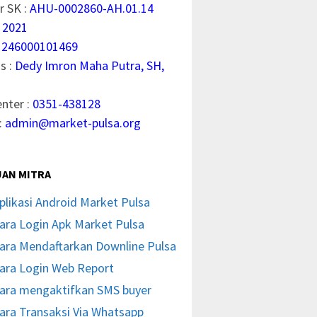
 SK :
AHU-0002860-AH.01.14
 2021
1246000101469
s :
Dedy Imron Maha Putra, SH,
enter :
0351-438128
:
admin@market-pulsa.org
AN MITRA
plikasi Android Market Pulsa
ara Login Apk Market Pulsa
ara Mendaftarkan Downline Pulsa
ara Login Web Report
ara mengaktifkan SMS buyer
ara Transaksi Via Whatsapp