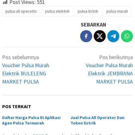
Post Views:
551
pulsa all operator
pulsa elektrik
pulsa listrik
pulsa murah
SEBARKAN
Navigasi
Pos sebelumnya
Pos berikutnya
pos
Voucher Pulsa Murah
Voucher Pulsa Murah
Elektrik BULELENG
Elektrik JEMBRANA
MARKET PULSA
MARKET PULSA
POS TERKAIT
Daftar Harga Pulsa Di Aplikasi
Jual Pulsa All Operator Dan
Agen Pulsa Termurah
Token listrik