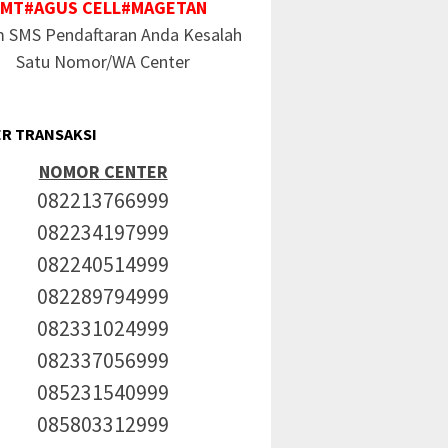
MT#AGUS CELL#MAGETAN
m SMS Pendaftaran Anda Kesalah
Satu Nomor/WA Center
R TRANSAKSI
NOMOR CENTER
082213766999
082234197999
082240514999
082289794999
082331024999
082337056999
085231540999
085803312999