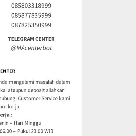
085803318999
085877835999
087825350999
TELEGRAM CENTER
@MAcenterbot
CENTER
anda mengalami masalah dalam
ksi ataupun deposit silahkan
ubungi Customer Service kami
am kerja.
erja :
enin – Hari Minggu
06.00 – Pukul 23.00 WIB