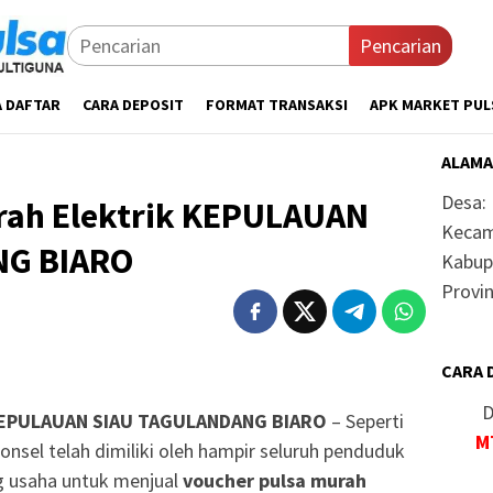
Pencarian
A DAFTAR
CARA DEPOSIT
FORMAT TRANSAKSI
APK MARKET PUL
ALAMA
Desa:
rah Elektrik KEPULAUAN
Kecam
NG BIARO
Kabup
Provin
CARA 
D
 KEPULAUAN SIAU TAGULANDANG BIARO
– Seperti
M
ponsel telah dimiliki oleh hampir seluruh penduduk
ng usaha untuk menjual
voucher pulsa murah