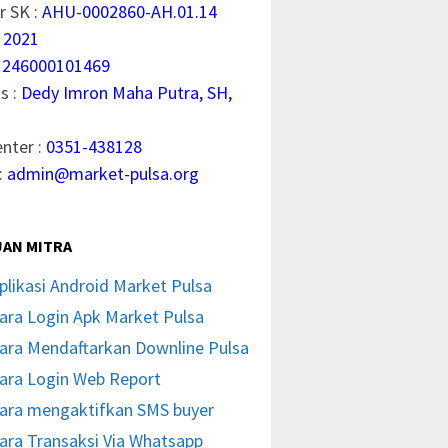
 SK :
AHU-0002860-AH.01.14
 2021
1246000101469
s :
Dedy Imron Maha Putra, SH,
enter :
0351-438128
:
admin@market-pulsa.org
AN MITRA
plikasi Android Market Pulsa
ara Login Apk Market Pulsa
ara Mendaftarkan Downline Pulsa
ara Login Web Report
ara mengaktifkan SMS buyer
ara Transaksi Via Whatsapp