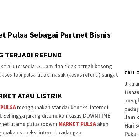
t Pulsa Sebagai Partnet Bisnis
G TERJADI REFUND
selalu tersedia 24 Jam dan tidak pernah kosong
CALL 
ukses tapi pulsa tidak masuk (kasus refund) sangat
Jika 
transa
NET ATAU LISTRIK
mengh
 PULSA
menggunakan standar koneksi internet
pada j
. Sehingga jarang ditemukan kasus DOWNTIME
Jam k
ternet utama putus (down)
MARKET PULSA
akan
Hari S
unakan koneksi internet cadangan.
Pukul 