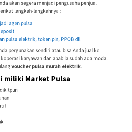
nda akan segera menjadi pengusaha penjual
Berikut langkah-langkahnya :
adi agen pulsa.
eposit.
n pulsa elektrik, token pln, PPOB dll.
da pergunakan sendiri atau bisa Anda jual ke
r, koperasi karyawan dan apabila sudah ada modal
ulang
voucher pulsa murah elektrik
.
i miliki Market Pulsa
dikitpun
uhan
tif
uk