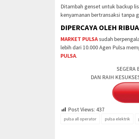
Ditambah genset untuk backup li
kenyamanan bertransaksi tanpa g
DIPERCAYA OLEH RIBU
MARKET PULSA
sudah berpengala
lebih dari 10.000 Agen Pulsa me
PULSA
.
SEGERA 
DAN RAIH KESUKSE
Post Views:
437
pulsa all operator
pulsa elektrik