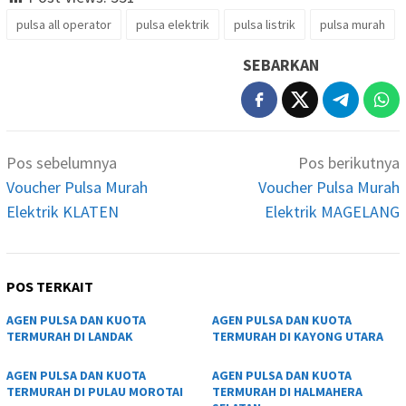
pulsa all operator
pulsa elektrik
pulsa listrik
pulsa murah
SEBARKAN
Navigasi
Pos sebelumnya
Pos berikutnya
pos
Voucher Pulsa Murah
Voucher Pulsa Murah
Elektrik KLATEN
Elektrik MAGELANG
POS TERKAIT
AGEN PULSA DAN KUOTA
AGEN PULSA DAN KUOTA
TERMURAH DI LANDAK
TERMURAH DI KAYONG UTARA
AGEN PULSA DAN KUOTA
AGEN PULSA DAN KUOTA
TERMURAH DI PULAU MOROTAI
TERMURAH DI HALMAHERA