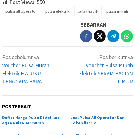
Post Views:
550
pulsa all operator
pulsa elektrik
pulsa listrik
pulsa murah
SEBARKAN
Navigasi
Pos sebelumnya
Pos berikutnya
pos
Voucher Pulsa Murah
Voucher Pulsa Murah
Elektrik MALUKU
Elektrik SERAM BAGIAN
TENGGARA BARAT
TIMUR
POS TERKAIT
Daftar Harga Pulsa Di Aplikasi
Jual Pulsa All Operator Dan
Agen Pulsa Termurah
Token listrik