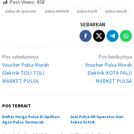
Post Views:
458
pulsa all operator
pulsa elektrik
pulsa listrik
pulsa murah
SEBARKAN
Navigasi
Pos sebelumnya
Pos berikutnya
pos
Voucher Pulsa Murah
Voucher Pulsa Murah
Elektrik TOLI-TOLI
Elektrik KOTA PALU
MARKET PULSA
MARKET PULSA
POS TERKAIT
Daftar Harga Pulsa Di Aplikasi
Jual Pulsa All Operator Dan
Agen Pulsa Termurah
Token listrik