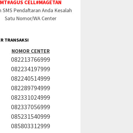
MT#AGUS CELL#MAGETAN
m SMS Pendaftaran Anda Kesalah
Satu Nomor/WA Center
R TRANSAKSI
NOMOR CENTER
082213766999
082234197999
082240514999
082289794999
082331024999
082337056999
085231540999
085803312999