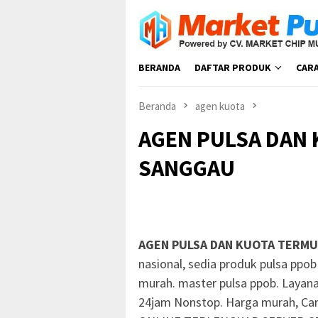
Loncat
ke
konten
BERANDA
DAFTAR PRODUK
CAR
Beranda
agen kuota
AGEN PULSA DAN 
SANGGAU
AGEN PULSA DAN KUOTA TERMU
nasional, sedia produk pulsa ppob 
murah. master pulsa ppob. Layana
24jam Nonstop. Harga murah, Car