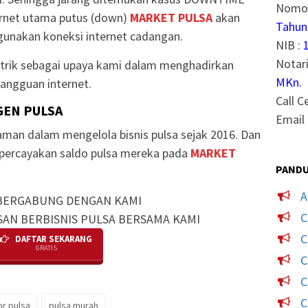
Nomor
ternet utama putus (down)
MARKET PULSA
akan
Tahun
unakan koneksi internet cadangan.
NIB :
Notari
strik sebagai upaya kami dalam menghadirkan
MKn.
angguan internet.
Call C
GEN PULSA
Email 
man dalam mengelola bisnis pulsa sejak 2016. Dan
mpercayakan saldo pulsa mereka pada
MARKET
PANDU
A
BERGABUNG DENGAN KAMI
C
SAN BERBISNIS PULSA BERSAMA KAMI
C
DAFTAR SEKARANG
GRATIS
C
C
C
or pulsa
pulsa murah