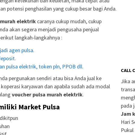
engan ketekunan dan keuletan, maka cepat atau
an potensi penghasilan yang cukup besar bagi Anda.
 murah elektrik
caranya cukup mudah, cukup
nda akan segera menjadi pengusaha penjual
Berikut langkah-langkahnya :
adi agen pulsa.
eposit.
n pulsa elektrik, token pln, PPOB dll.
CALL 
da pergunakan sendiri atau bisa Anda jual ke
Jika 
r, koperasi karyawan dan apabila sudah ada modal
transa
ulang
voucher pulsa murah elektrik
.
mengh
miliki Market Pulsa
pada j
Jam k
dikitpun
Hari S
uhan
Pukul 
tif