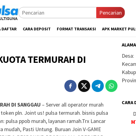
Pencarian
A DAFTAR
CARA DEPOSIT
FORMAT TRANSAKSI
APK MARKET PUL
ALAMA
Desa:
KUOTA TERMURAH DI
Kecam
Kabup
Provin
CARA 
RAH DI SANGGAU
– Server all operator murah
token pln. Joint us! pulsa termurah. bisnis pulsa
D
n: pulsa ppob murah, layanan ramah.Trx Lancar
M
a mudah, Pasti Untung. Buruan Join V-GAME