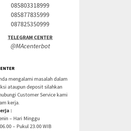
085803318999
085877835999
087825350999
TELEGRAM CENTER
@MAcenterbot
CENTER
anda mengalami masalah dalam
ksi ataupun deposit silahkan
ubungi Customer Service kami
am kerja.
erja :
enin – Hari Minggu
06.00 – Pukul 23.00 WIB