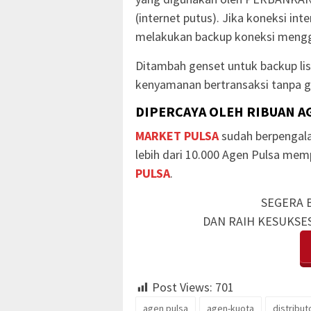
(internet putus). Jika koneksi in
melakukan backup koneksi mengg
Ditambah genset untuk backup li
kenyamanan bertransaksi tanpa g
DIPERCAYA OLEH RIBUAN A
MARKET PULSA
sudah berpengala
lebih dari 10.000 Agen Pulsa me
PULSA
.
SEGERA 
DAN RAIH KESUKSE
Post Views:
701
agen pulsa
agen-kuota
distribut