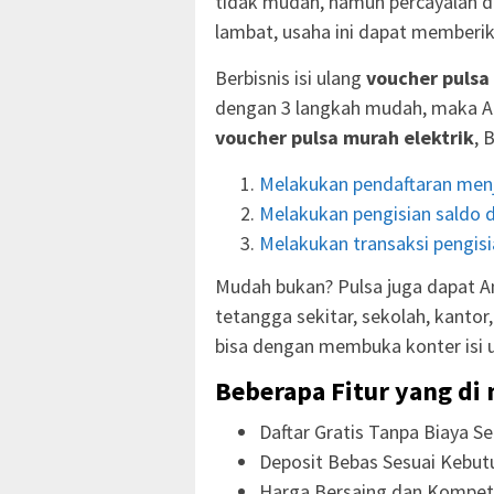
tidak mudah, namun percayalah d
lambat, usaha ini dapat memberik
Berbisnis isi ulang
voucher pulsa
dengan 3 langkah mudah, maka A
voucher pulsa murah elektrik
, 
Melakukan pendaftaran menj
Melakukan pengisian saldo d
Melakukan transaksi pengisia
Mudah bukan? Pulsa juga dapat An
tetangga sekitar, sekolah, kanto
bisa dengan membuka konter isi 
Beberapa Fitur yang di 
Daftar Gratis Tanpa Biaya Se
Deposit Bebas Sesuai Kebut
Harga Bersaing dan Kompeti