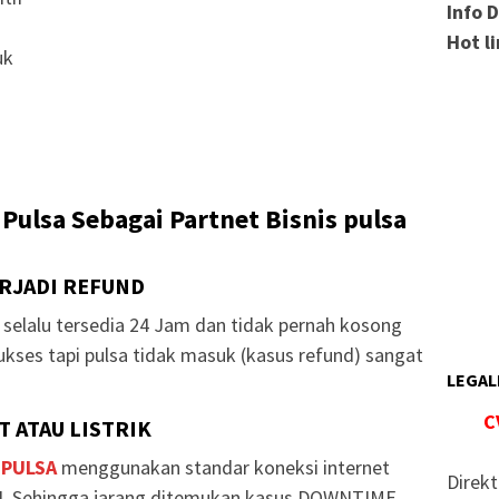
Info 
Hot l
uk
Pulsa Sebagai Partnet Bisnis pulsa
ERJADI REFUND
selalu tersedia 24 Jam dan tidak pernah kosong
ukses tapi pulsa tidak masuk (kasus refund) sangat
LEGAL
C
 ATAU LISTRIK
 PULSA
menggunakan standar koneksi internet
Direkt
. Sehingga jarang ditemukan kasus DOWNTIME