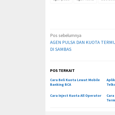
Navigasi
Pos sebelumnya
pos
AGEN PULSA DAN KUOTA TERM
DI SAMBAS
POS TERKAIT
Cara Beli Kuota Lewat Mobile
Aplik
Banking BCA
Telk
Cara Inject Kuota All Operator
Cara
Term