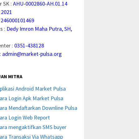
 SK :
AHU-0002860-AH.01.14
 2021
1246000101469
s :
Dedy Imron Maha Putra, SH,
enter :
0351-438128
:
admin@market-pulsa.org
AN MITRA
plikasi Android Market Pulsa
ara Login Apk Market Pulsa
ara Mendaftarkan Downline Pulsa
ara Login Web Report
ara mengaktifkan SMS buyer
ara Transaksi Via Whatsapp