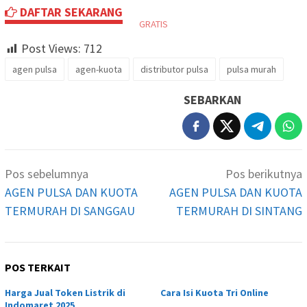
DAFTAR SEKARANG
GRATIS
Post Views:
712
agen pulsa
agen-kuota
distributor pulsa
pulsa murah
SEBARKAN
Navigasi
Pos sebelumnya
Pos berikutnya
pos
AGEN PULSA DAN KUOTA
AGEN PULSA DAN KUOTA
TERMURAH DI SANGGAU
TERMURAH DI SINTANG
POS TERKAIT
Harga Jual Token Listrik di
Cara Isi Kuota Tri Online
Indomaret 2025