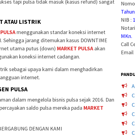
ukses tapi pulsa tidak masuk (kasus refund) sangat
Nomor
Tahun
NIB :
 ATAU LISTRIK
Notari
 PULSA
menggunakan standar koneksi internet
MKn.
. Sehingga jarang ditemukan kasus DOWNTIME
Call C
ternet utama putus (down)
MARKET PULSA
akan
Email 
unakan koneksi internet cadangan.
strik sebagai upaya kami dalam menghadirkan
PANDU
angguan internet.
A
GEN PULSA
C
man dalam mengelola bisnis pulsa sejak 2016. Dan
C
mpercayakan saldo pulsa mereka pada
MARKET
C
C
BERGABUNG DENGAN KAMI
C