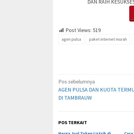
DAN RAIH KESUKSE
Post Views:
519
agen pulsa
paket internet murah
Navigasi
Pos sebelumnya
pos
AGEN PULSA DAN KUOTA TERM
DI TAMBRAUW
POS TERKAIT
Harga Jual Token Listrik di
Cara 