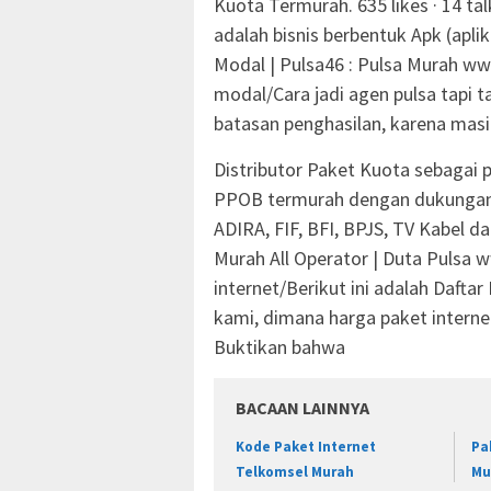
Kuota Termurah. 635 likes · 14 ta
adalah bisnis berbentuk Apk (apli
Modal | Pulsa46 : Pulsa Murah ww
modal/Cara jadi agen pulsa tapi t
batasan penghasilan, karena masi
Distributor Paket Kuota sebagai pe
PPOB termurah dengan dukungan r
ADIRA, FIF, BFI, BPJS, TV Kabel d
Murah All Operator | Duta Pulsa 
internet/Berikut ini adalah Dafta
kami, dimana harga paket interne
Buktikan bahwa
BACAAN LAINNYA
Kode Paket Internet
Pa
Telkomsel Murah
Mu