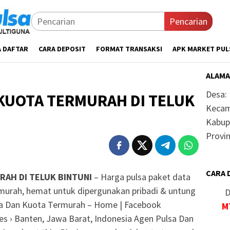
Pencarian
A DAFTAR
CARA DEPOSIT
FORMAT TRANSAKSI
APK MARKET PUL
ALAMA
Desa:
KUOTA TERMURAH DI TELUK
Kecam
Kabup
Provin
CARA 
RAH DI TELUK BINTUNI
– Harga pulsa paket data
rmurah, hemat untuk dipergunakan pribadi & untung
D
lsa Dan Kuota Termurah – Home | Facebook
M
s › Banten, Jawa Barat, Indonesia Agen Pulsa Dan