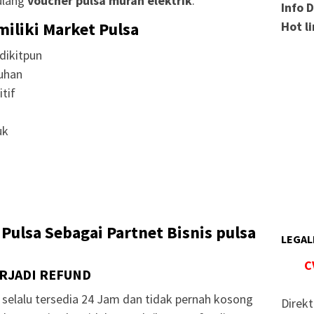
ulang
voucher pulsa murah elektrik
.
Info 
miliki Market Pulsa
Hot l
dikitpun
uhan
tif
uk
Pulsa Sebagai Partnet Bisnis pulsa
LEGAL
C
ERJADI REFUND
selalu tersedia 24 Jam dan tidak pernah kosong
Direkt