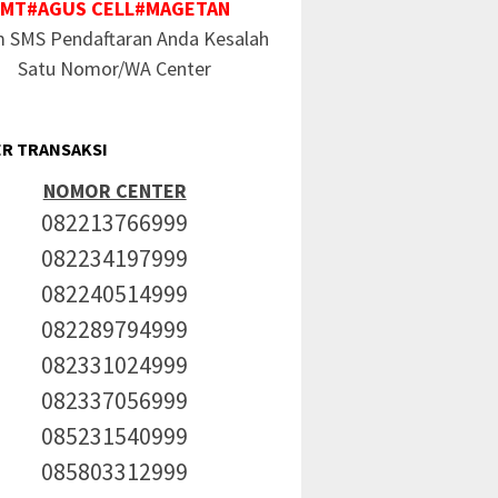
MT#AGUS CELL#MAGETAN
m SMS Pendaftaran Anda Kesalah
Satu Nomor/WA Center
R TRANSAKSI
NOMOR CENTER
082213766999
082234197999
082240514999
082289794999
082331024999
082337056999
085231540999
085803312999