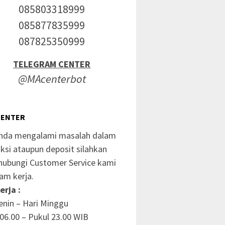
085803318999
085877835999
087825350999
TELEGRAM CENTER
@MAcenterbot
CENTER
anda mengalami masalah dalam
ksi ataupun deposit silahkan
ubungi Customer Service kami
am kerja.
erja :
enin – Hari Minggu
06.00 – Pukul 23.00 WIB