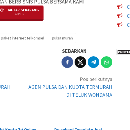
SAN BERBISNIS PULSA BERSAMA KAMI
C
DAFTAR SEKARANG
GRATIS
C
C
paket internet telkomsel
pulsa murah
SEBARKAN
Pos berikutnya
URAH
AGEN PULSA DAN KUOTA TERMURAH
DI TELUK WONDAMA
Isi Kuota Tri Online
Download Template Jual