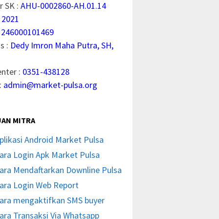
 SK :
AHU-0002860-AH.01.14
 2021
1246000101469
s :
Dedy Imron Maha Putra, SH,
enter :
0351-438128
:
admin@market-pulsa.org
AN MITRA
plikasi Android Market Pulsa
ara Login Apk Market Pulsa
ara Mendaftarkan Downline Pulsa
ara Login Web Report
ara mengaktifkan SMS buyer
ara Transaksi Via Whatsapp