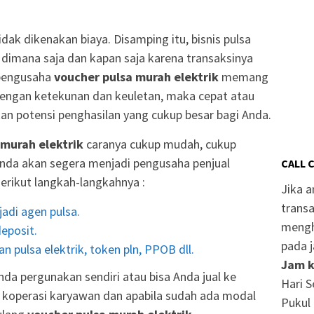
dak dikenakan biaya. Disamping itu, bisnis pulsa
an dimana saja dan kapan saja karena transaksinya
 pengusaha
voucher pulsa murah elektrik
memang
engan ketekunan dan keuletan, maka cepat atau
an potensi penghasilan yang cukup besar bagi Anda.
 murah elektrik
caranya cukup mudah, cukup
nda akan segera menjadi pengusaha penjual
CALL 
Berikut langkah-langkahnya :
Jika 
transa
adi agen pulsa.
mengh
eposit.
pada j
n pulsa elektrik, token pln, PPOB dll.
Jam k
da pergunakan sendiri atau bisa Anda jual ke
Hari S
r, koperasi karyawan dan apabila sudah ada modal
Pukul 