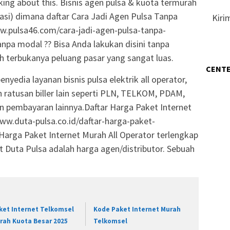
lking about this. Bisnis agen pulsa & kuota termurah
kasi) dimana daftar Cara Jadi Agen Pulsa Tanpa
Kiri
w.pulsa46.com/cara-jadi-agen-pulsa-tanpa-
anpa modal ?? Bisa Anda lakukan disini tanpa
h terbukanya peluang pasar yang sangat luas.
CENTE
nyedia layanan bisnis pulsa elektrik all operator,
atusan biller lain seperti PLN, TELKOM, PDAM,
an pembayaran lainnya.Daftar Harga Paket Internet
www.duta-pulsa.co.id/daftar-harga-paket-
r Harga Paket Internet Murah All Operator terlengkap
t Duta Pulsa adalah harga agen/distributor. Sebuah
ket Internet Telkomsel
Kode Paket Internet Murah
rah Kuota Besar 2025
Telkomsel