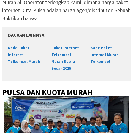
Murah All Operator terlengkap kami, dimana harga paket
internet Duta Pulsa adalah harga agen/distributor. Sebuah
Buktikan bahwa
BACAAN LAINNYA
Kode Paket
Paket Internet
Kode Paket
Internet
Telkomsel
Internet Murah
Telkomsel Murah
Murah Kuota
Telkomsel
Besar 2025
PULSA DAN KUOTA MURAH