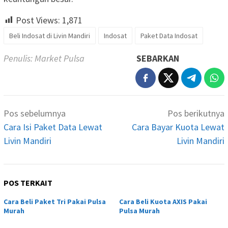
Post Views:
1,871
Beli Indosat di Livin Mandiri
Indosat
Paket Data Indosat
Penulis: Market Pulsa
SEBARKAN
Navigasi
Pos sebelumnya
Pos berikutnya
pos
Cara Isi Paket Data Lewat
Cara Bayar Kuota Lewat
Livin Mandiri
Livin Mandiri
POS TERKAIT
Cara Beli Paket Tri Pakai Pulsa
Cara Beli Kuota AXIS Pakai
Murah
Pulsa Murah