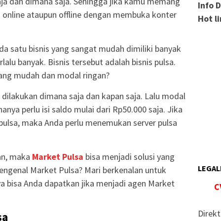
 saja dan dimana saja. Sehingga jika kamu memang
Info 
s online ataupun offline dengan membuka konter
Hot l
 ada satu bisnis yang sangat mudah dimiliki banyak
alu banyak. Bisnis tersebut adalah bisnis pulsa.
yang mudah dan modal ringan?
a dilakukan dimana saja dan kapan saja. Lalu modal
anya perlu isi saldo mulai dari Rp50.000 saja. Jika
 pulsa, maka Anda perlu menemukan server pulsa
kan, maka
Market Pulsa
bisa menjadi solusi yang
LEGAL
engenal Market Pulsa? Mari berkenalan untuk
a bisa Anda dapatkan jika menjadi agen Market
C
Direkt
sa