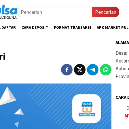
Pencarian
A DAFTAR
CARA DEPOSIT
FORMAT TRANSAKSI
APK MARKET PUL
ALAMA
Desa:
ri
Kecam
Kabup
Provin
CARA 
D
M