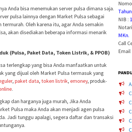
Nomor
rnya Anda bisa menemukan server pulsa dimana saja.
Tahun
er pulsa lainnya dengan Market Pulsa sebagai
NIB :
an termurah. Oleh karena itu, agar Anda semakin
Notari
sa, akan disediakan beberapa informasi menarik
MKn.
Call C
Email 
uk (Pulsa, Paket Data, Token Listrik, & PPOB)
sa terlengkap yang bisa Anda manfaatkan untuk
PANDU
 yang dijual oleh Market Pulsa termasuk yang
eguler
,
paket data
,
token listrik
,
emoney
, produk-
A
nline
.
C
gkap dan harganya juga murah, Jika Anda
C
rket Pulsa maka Anda akan menjadi agen pulsa
C
a. Jadi tunggu apalagi, segera daftar dan transaksi
C
untunganya.
C