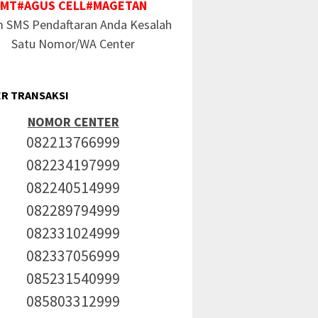
MT#AGUS CELL#MAGETAN
m SMS Pendaftaran Anda Kesalah
Satu Nomor/WA Center
R TRANSAKSI
NOMOR CENTER
082213766999
082234197999
082240514999
082289794999
082331024999
082337056999
085231540999
085803312999