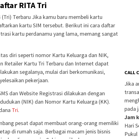
aftar RITA Tri
 3 (Tri) Terbaru Jika kamu baru membeli kartu
ftarkan kartu SIM tersebut. Berikut ini cara daftar
gistrasi kartu perdanamu yang lama, memang sangat
tas diri seperti nomor Kartu Keluarga dan NIK,
 Retailer Kartu Tri Terbaru dan Internet dapat
kukan segalanya, mulai dari berkomunikasi,
CALL 
elesaikan pekerjaan.
Jika 
transa
t SMS dan Website Registrasi dilakukan dengan
mengh
udukan (NIK) dan Nomor Kartu Keluarga (KK).
pada j
rdana
Tri
.
Jam k
rkembang pesat dapat membuat orang-orang memiliki
Hari S
tap di rumah saja. Berbagai macam jenis bisnis
Pukul 