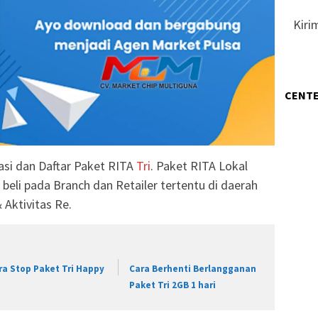
Kiri
CENTE
asi dan Daftar Paket RITA
Tri
. Paket RITA Lokal
beli pada Branch dan Retailer tertentu di daerah
 Aktivitas Re.
ra Stop Paket Tri Happy
Cara Berhenti Berlangganan
Paket Tri 2GB 1 hari