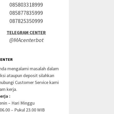
085803318999
085877835999
087825350999
TELEGRAM CENTER
@MAcenterbot
CENTER
anda mengalami masalah dalam
ksi ataupun deposit silahkan
ubungi Customer Service kami
am kerja.
erja :
enin – Hari Minggu
06.00 – Pukul 23.00 WIB