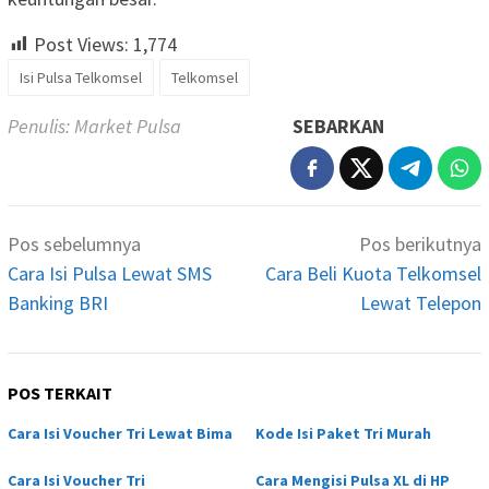
Post Views:
1,774
Isi Pulsa Telkomsel
Telkomsel
Penulis: Market Pulsa
SEBARKAN
Navigasi
Pos sebelumnya
Pos berikutnya
pos
Cara Isi Pulsa Lewat SMS
Cara Beli Kuota Telkomsel
Banking BRI
Lewat Telepon
POS TERKAIT
Cara Isi Voucher Tri Lewat Bima
Kode Isi Paket Tri Murah
Cara Isi Voucher Tri
Cara Mengisi Pulsa XL di HP