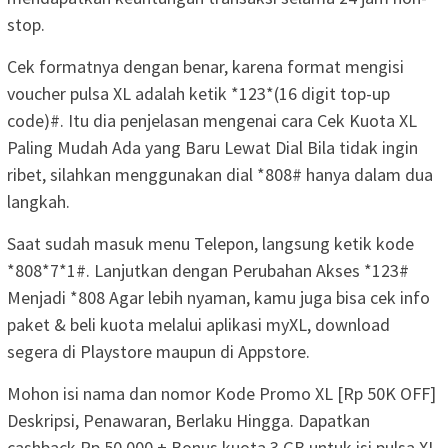
stop.
Cek formatnya dengan benar, karena format mengisi
voucher pulsa XL adalah ketik *123*(16 digit top-up
code)#. Itu dia penjelasan mengenai cara Cek Kuota XL
Paling Mudah Ada yang Baru Lewat Dial Bila tidak ingin
ribet, silahkan menggunakan dial *808# hanya dalam dua
langkah.
Saat sudah masuk menu Telepon, langsung ketik kode
*808*7*1#. Lanjutkan dengan Perubahan Akses *123#
Menjadi *808 Agar lebih nyaman, kamu juga bisa cek info
paket & beli kuota melalui aplikasi myXL, download
segera di Playstore maupun di Appstore.
Mohon isi nama dan nomor Kode Promo XL [Rp 50K OFF]
Deskripsi, Penawaran, Berlaku Hingga. Dapatkan
cashback Rp 50.000 + Bonus kuota 3 GB untuk isi pulsa XL