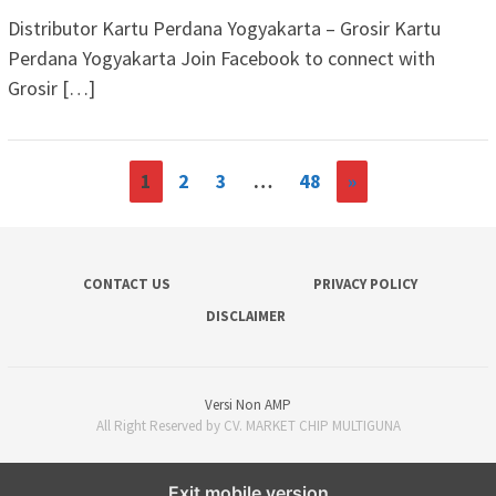
Distributor Kartu Perdana Yogyakarta – Grosir Kartu
Perdana Yogyakarta Join Facebook to connect with
Grosir […]
1
2
3
…
48
»
CONTACT US
PRIVACY POLICY
DISCLAIMER
Versi Non AMP
All Right Reserved by CV. MARKET CHIP MULTIGUNA
Exit mobile version