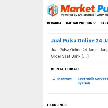
Loncat
ke
konten
BERANDA
DAFTAR PRODUK
CAR
Jual Pulsa Online 24 
Jual Pulsa Online 24 Jam – Ja
Order Saat Bank […]
BERITA TERKAIT
«
Agen Pulsa Kuota Internet
Sevtronik Server Pulsa
Mar
Musi Pulsindo
Syariah
Dis
HEADLINES