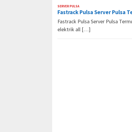
SERVER PULSA
Market
Fastrack Pulsa Server Pulsa 
Pulsa
Fastrack Pulsa Server Pulsa Termu
elektrik all […]