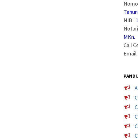
Nomor
Tahun
NIB :
Notari
MKn.
Call C
Email 
PANDU
A
C
C
C
C
C