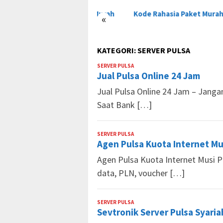
e Rahasia Paket Murah
Kode Rahasia Paket Murah Tri
Kode
«
s Terbaru
Indo
KATEGORI:
SERVER PULSA
SERVER PULSA
Market
Jual Pulsa Online 24 Jam
Pulsa
Jual Pulsa Online 24 Jam – Jang
Saat Bank […]
SERVER PULSA
Market
Agen Pulsa Kuota Internet Mu
Pulsa
Agen Pulsa Kuota Internet Musi P
data, PLN, voucher […]
SERVER PULSA
Market
Sevtronik Server Pulsa Syaria
Pulsa