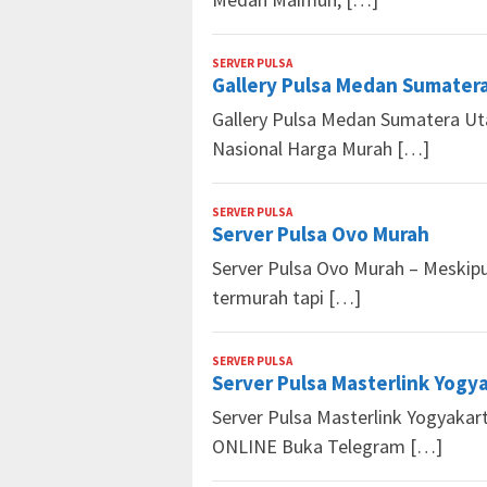
SERVER PULSA
Market
Gallery Pulsa Medan Sumatera
Pulsa
Gallery Pulsa Medan Sumatera Ut
Nasional Harga Murah […]
SERVER PULSA
Market
Server Pulsa Ovo Murah
Pulsa
Server Pulsa Ovo Murah – Meskip
termurah tapi […]
SERVER PULSA
Market
Server Pulsa Masterlink Yogy
Pulsa
Server Pulsa Masterlink Yogyakart
ONLINE Buka Telegram […]