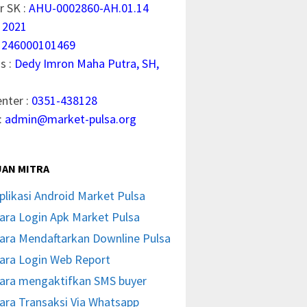
 SK :
AHU-0002860-AH.01.14
 2021
1246000101469
s :
Dedy Imron Maha Putra, SH,
enter :
0351-438128
:
admin@market-pulsa.org
AN MITRA
plikasi Android Market Pulsa
ara Login Apk Market Pulsa
ara Mendaftarkan Downline Pulsa
ara Login Web Report
ara mengaktifkan SMS buyer
ara Transaksi Via Whatsapp