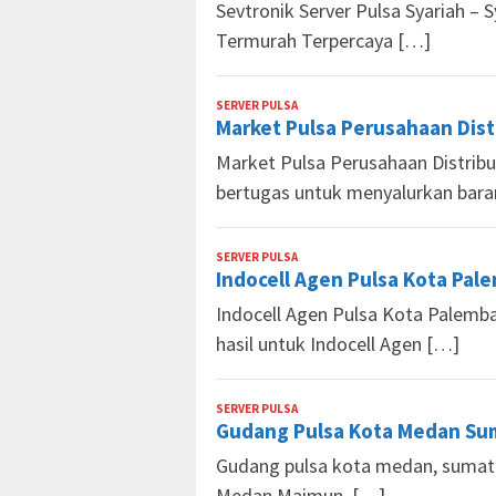
Sevtronik Server Pulsa Syariah – 
Termurah Terpercaya […]
SERVER PULSA
Market
Market Pulsa Perusahaan Dist
Pulsa
Market Pulsa Perusahaan Distrib
bertugas untuk menyalurkan bar
SERVER PULSA
Market
Indocell Agen Pulsa Kota Pa
Pulsa
Indocell Agen Pulsa Kota Palem
hasil untuk Indocell Agen […]
SERVER PULSA
Market
Gudang Pulsa Kota Medan Sum
Pulsa
Gudang pulsa kota medan, sumate
Medan Maimun, […]