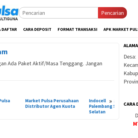
Pencarian
A DAFTAR
CARA DEPOSIT
FORMAT TRANSAKSI
APK MARKET PUL
ALAMA
Jam
Desa:
ngan Ada Paket Aktif/Masa Tenggang. Jangan
Kecam
Kabup
Provin
»
ket Pulsa Perusahaan
Indocell Agen Pulsa Kota
Gudang 
CARA 
tributor Agen Kuota
Palembang Sumatera
Sumater
Selatan
D
M