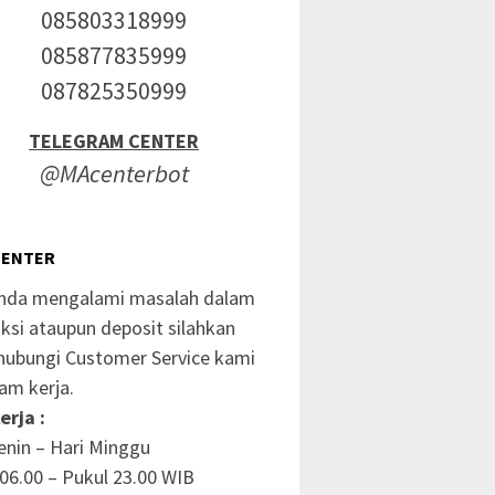
085803318999
085877835999
087825350999
TELEGRAM CENTER
@MAcenterbot
CENTER
anda mengalami masalah dalam
ksi ataupun deposit silahkan
ubungi Customer Service kami
am kerja.
erja :
enin – Hari Minggu
06.00 – Pukul 23.00 WIB