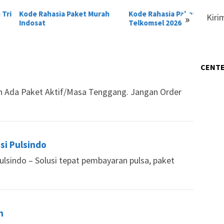
 Rahasia Paket Murah
Kode Rahasia Paket Murah
Paket 
Kiri
»
sat
Telkomsel 2026
Termu
CENTE
an Ada Paket Aktif/Masa Tenggang. Jangan Order
si Pulsindo
ulsindo – Solusi tepat pembayaran pulsa, paket
h