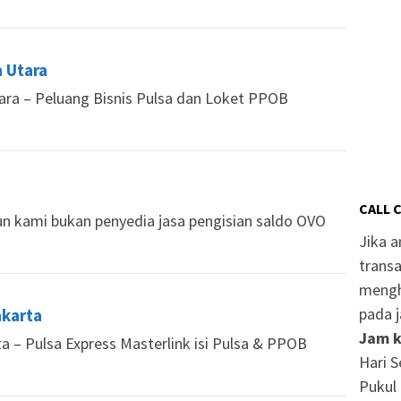
 Utara
ara – Peluang Bisnis Pulsa dan Loket PPOB
CALL 
un kami bukan penyedia jasa pengisian saldo OVO
Jika 
transa
mengh
pada j
akarta
Jam k
a – Pulsa Express Masterlink isi Pulsa & PPOB
Hari S
Pukul 