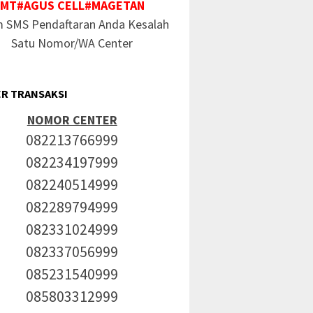
MT#AGUS CELL#MAGETAN
Internet Bulanan
Kode Rahasia Paket Murah
Kode Ra
m SMS Pendaftaran Anda Kesalah
rah XL 2026
Axis Terbaru
Satu Nomor/WA Center
R TRANSAKSI
NOMOR CENTER
082213766999
082234197999
082240514999
082289794999
082331024999
082337056999
085231540999
085803312999