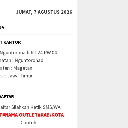
JUMAT, 7 AGUSTUS 2026
SA
T KANTOR
 Nguntoronadi RT.24 RW.04
atan : Nguntoronadi
aten : Magetan
si : Jawa Timur
Pulsa Kota Medan
Gallery Pulsa Medan
Server Pulsa
DAFTAR
a Utara
Sumatera Utara
aftar Silahkan Ketik SMS/WA:
T#NAMA OUTLET#KAB/KOTA
Contoh :