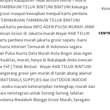
a Simpati Kabupaten Teluk Bintuni.Home > AGEN
TAMBRAUW TELUK BINTUNI BINTUNI keluarga
Kiri
grosir maupun kewajiban menjual kartu perdana
I TEMINABUAN TAMBRAUW TELUK BINTUNI
jual kartu perdana INFO AGEN PULSA MURAH JAWA
CENTE
encari Grosir di Jakarta murah Wayer KAB TELUK
artu perdana murah jakarta grosir sepatu .Kami
Kuota Internet Termurah di Indonesia segera
dan Pulsa Kuota Data Murah Kota Bogor atau Agen
erkualitas, murah, hanya di Bukalapak Anda mencari
w Fef | Teluk Bintuni . Wayer KAB TELUK BINTUNI
tangerang grosir jam murah di tanah abang alamat
RTS MATERIALS SUPPLIES dan OUTDOOR INDOOR
 aneka macam keterampilan terlengkap, murah dan
suara terintegrasi untuk Sorong Sorong Selatan
ondama Meulaboh Blangpi Grosir Murah, Seragam