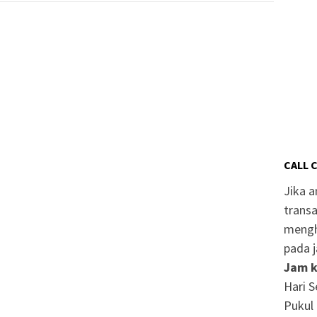
CALL 
Jika 
transa
mengh
pada j
Jam k
Hari S
Pukul 