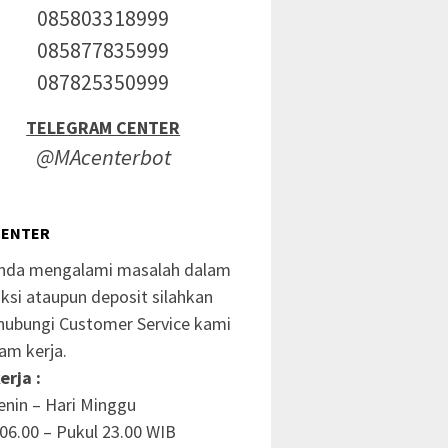
085803318999
085877835999
087825350999
TELEGRAM CENTER
@MAcenterbot
CENTER
anda mengalami masalah dalam
ksi ataupun deposit silahkan
ubungi Customer Service kami
am kerja.
erja :
enin – Hari Minggu
06.00 – Pukul 23.00 WIB