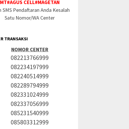
MT#AGUS CELL#MAGETAN
m SMS Pendaftaran Anda Kesalah
Satu Nomor/WA Center
R TRANSAKSI
NOMOR CENTER
082213766999
082234197999
082240514999
082289794999
082331024999
082337056999
085231540999
085803312999