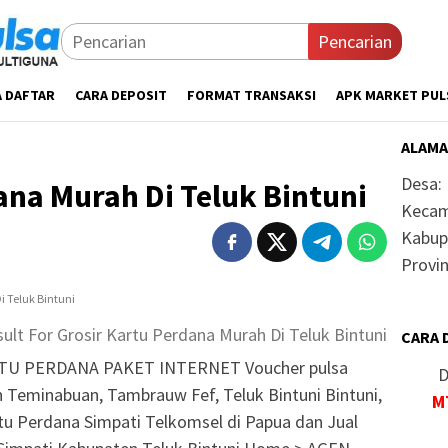
Pencarian
A DAFTAR
CARA DEPOSIT
FORMAT TRANSAKSI
APK MARKET PUL
ALAMA
Desa:
ana Murah Di Teluk Bintuni
Kecam
Kabup
Provin
ult For Grosir Kartu Perdana Murah Di Teluk Bintuni
CARA 
U PERDANA PAKET INTERNET Voucher pulsa
D
n Teminabuan, Tambrauw Fef, Teluk Bintuni Bintuni,
M
artu Perdana Simpati Telkomsel di Papua dan Jual