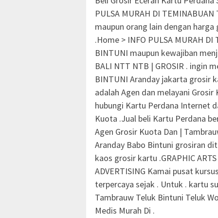
Beli Grosir Eceran Kartu Perdan
PULSA MURAH DI TEMINABUAN 
maupun orang lain dengan harga 
.Home > INFO PULSA MURAH D
BINTUNI maupun kewajiban men
BALI NTT NTB | GROSIR . ingin m
BINTUNI Aranday jakarta grosir k
adalah Agen dan melayani Grosir 
hubungi Kartu Perdana Internet 
Kuota .Jual beli Kartu Perdana b
Agen Grosir Kuota Dan | Tambrau
Aranday Babo Bintuni grosiran di
kaos grosir kartu .GRAPHIC A
ADVERTISING Kamai pusat kursus
terpercaya sejak . Untuk . kartu 
Tambrauw Teluk Bintuni Teluk W
Medis Murah Di .