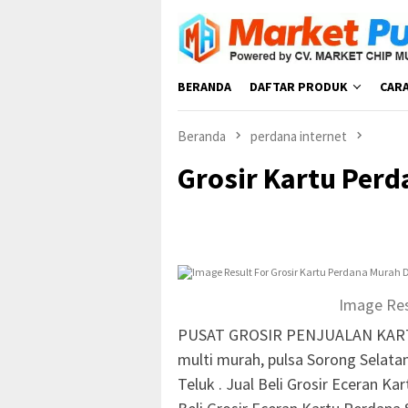
Loncat
ke
konten
BERANDA
DAFTAR PRODUK
CAR
Beranda
perdana internet
Grosir Kartu Perd
Image Res
PUSAT GROSIR PENJUALAN KART
multi murah, pulsa Sorong Selata
Teluk . Jual Beli Grosir Eceran K