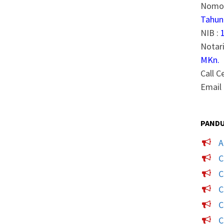
Nomor
Tahun
NIB :
Notari
MKn.
Call C
Email 
PANDU
A
C
C
C
C
C