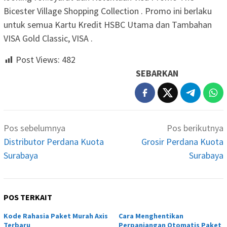
Bicester Village Shopping Collection . Promo ini berlaku
untuk semua Kartu Kredit HSBC Utama dan Tambahan
VISA Gold Classic, VISA .
Post Views:
482
SEBARKAN
Navigasi
Pos sebelumnya
Pos berikutnya
pos
Distributor Perdana Kuota
Grosir Perdana Kuota
Surabaya
Surabaya
POS TERKAIT
Kode Rahasia Paket Murah Axis
Cara Menghentikan
Terbaru
Perpanjangan Otomatis Paket