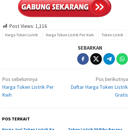
Post Views:
1,116
Harga Token Listrik
Harga Token Listrik Per Kwh
Token Listrik
SEBARKAN
Navigasi
Pos sebelumnya
Pos berikutnya
pos
Harga Token Listrik Per
Daftar Harga Token Listrik
Kwh
Gratis
POS TERKAIT
Harga Jual Token Listrik Ke
Token Listrik 50 Ribu Berapa