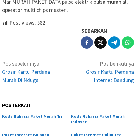
Mar MURAH|PAKET DATA pulsa elektrik pulsa murah all
operator multi chips master .
Post Views:
582
SEBARKAN
Navigasi
Pos sebelumnya
Pos berikutnya
pos
Grosir Kartu Perdana
Grosir Kartu Perdana
Murah Di Nduga
Internet Bandung
POS TERKAIT
Kode Rahasia Paket Murah Tri
Kode Rahasia Paket Murah
Indosat
Paket Internet Bulanan
Paket Internet Unlimited