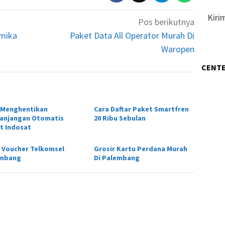
Kiri
Pos berikutnya
imika
Paket Data All Operator Murah Di
Waropen
CENTE
 Menghentikan
Cara Daftar Paket Smartfren
anjangan Otomatis
20 Ribu Sebulan
t Indosat
 Voucher Telkomsel
Grosir Kartu Perdana Murah
embang
Di Palembang