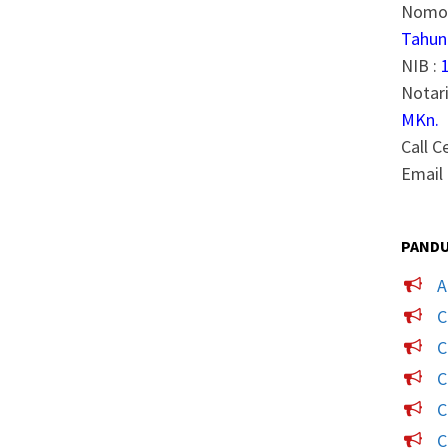
Nomor
Tahun
NIB :
Notari
MKn.
Call C
Email 
PANDU
A
C
C
C
C
C