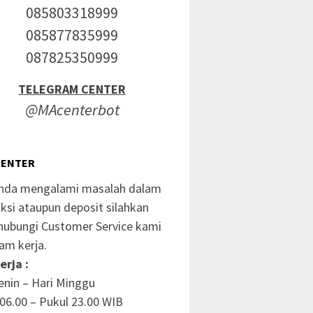
085803318999
085877835999
087825350999
TELEGRAM CENTER
@MAcenterbot
CENTER
anda mengalami masalah dalam
ksi ataupun deposit silahkan
ubungi Customer Service kami
am kerja.
erja :
enin – Hari Minggu
06.00 – Pukul 23.00 WIB