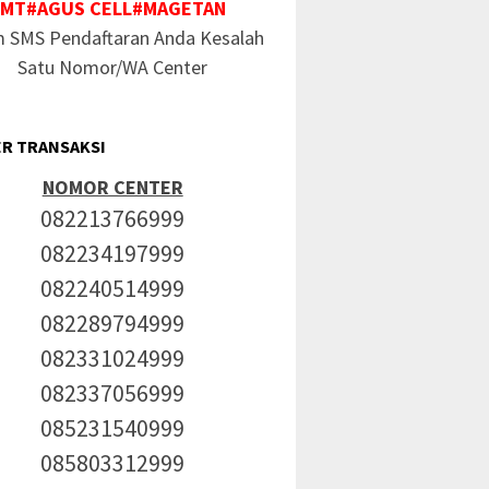
MT#AGUS CELL#MAGETAN
m SMS Pendaftaran Anda Kesalah
Satu Nomor/WA Center
R TRANSAKSI
NOMOR CENTER
082213766999
082234197999
082240514999
082289794999
082331024999
082337056999
085231540999
085803312999