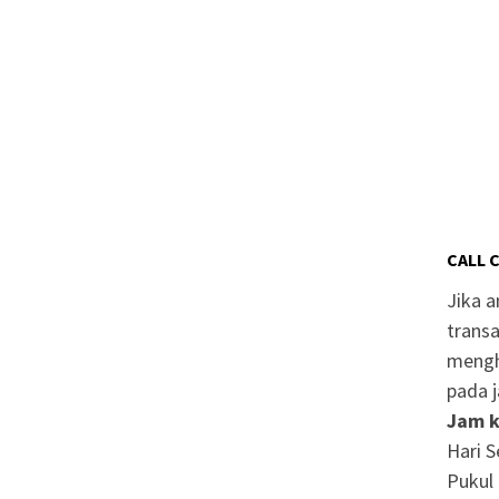
CALL 
Jika 
transa
mengh
pada j
Jam k
Hari S
Pukul 