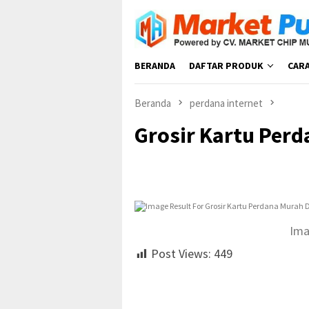
Loncat
ke
konten
BERANDA
DAFTAR PRODUK
CAR
Beranda
perdana internet
Grosir Kartu Per
Ima
Post Views:
449