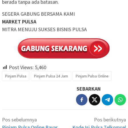
berada tanpa ada batasan.
SEGERA GABUNG BERSAMA KAMI
MARKET PULSA
MITRA MENUJU SUKSES BISNIS PULSA
Post Views:
5,460
Pinjam Pulsa
Pinjam Pulsa 24 Jam
Pinjam Pulsa Online
SEBARKAN
Navigasi
Pos sebelumnya
Pos berikutnya
pos
Pinjam Pulsa Online Bayar
Kode Isi Pulsa Telkomsel