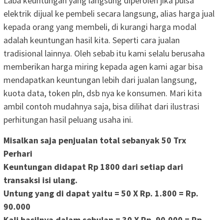
Laba keuntungan yang langsung diperoleh jika pulsa
elektrik dijual ke pembeli secara langsung, alias harga jual
kepada orang yang membeli, di kurangi harga modal
adalah keuntungan hasil kita. Seperti cara jualan
tradisional lainnya. Oleh sebab itu kami selalu berusaha
memberikan harga miring kepada agen kami agar bisa
mendapatkan keuntungan lebih dari jualan langsung,
kuota data, token pln, dsb nya ke konsumen. Mari kita
ambil contoh mudahnya saja, bisa dilihat dari ilustrasi
perhitungan hasil peluang usaha ini.
Misalkan saja penjualan total sebanyak 50 Trx
Perhari
Keuntungan didapat Rp 1800 dari setiap dari
transaksi isi ulang.
Untung yang di dapat yaitu =
50 X Rp. 1.800
=
Rp.
90.000
Kali hasilnya dalam sebulan =
30 X Rp. 90.000
=
Rp.