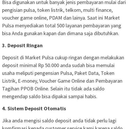
Bisa digunakan untuk banyak jenis pembayaran mulai dari
pengisian pulsa, token listrik, telkom, multi finance,
voucher game online, PDAM dan lainya. Saat ini Market
Pulsa menyediakan total 500 layanan pembayaran yang
bisa Anda gunakan kapan dan dimana saja dibutuhkan.
3. Deposit Ringan
Deposit di Market Pulsa cukup ringan dengan melakukan
deposit minimal Rp 50.000 anda sudah bisa memulai
usaha meliputi pengensian Pulsa, Paket Data, Token
Listrik, E-money, Voucher Game Online dan Pembayaran
Tagihan PPOB Online. Selain itu tidak ada saldo
mengendap saldo bisa dipakai sampai habis.
4. Sistem Deposit Otomatis
Jika anda mengisi saldo deposit anda tidak perlu lagi
komfirmasi kepada customer service kami karena saldo