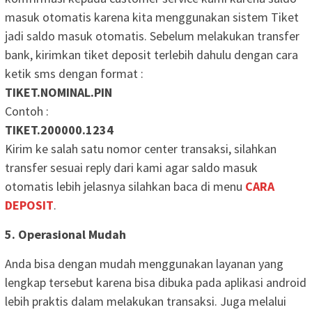
masuk otomatis karena kita menggunakan sistem Tiket
jadi saldo masuk otomatis. Sebelum melakukan transfer
bank, kirimkan tiket deposit terlebih dahulu dengan cara
ketik sms dengan format :
TIKET.NOMINAL.PIN
Contoh :
TIKET.200000.1234
Kirim ke salah satu nomor center transaksi, silahkan
transfer sesuai reply dari kami agar saldo masuk
otomatis lebih jelasnya silahkan baca di menu
CARA
DEPOSIT
.
5. Operasional Mudah
Anda bisa dengan mudah menggunakan layanan yang
lengkap tersebut karena bisa dibuka pada aplikasi android
lebih praktis dalam melakukan transaksi. Juga melalui