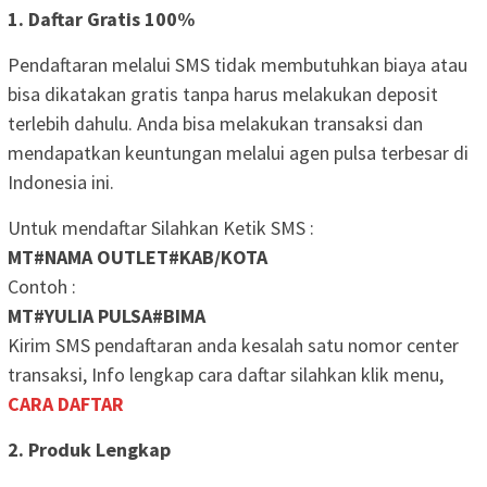
1. Daftar Gratis 100%
Pendaftaran melalui SMS tidak membutuhkan biaya atau
bisa dikatakan gratis tanpa harus melakukan deposit
terlebih dahulu. Anda bisa melakukan transaksi dan
mendapatkan keuntungan melalui agen pulsa terbesar di
Indonesia ini.
Untuk mendaftar Silahkan Ketik SMS :
MT#NAMA OUTLET#KAB/KOTA
Contoh :
MT#YULIA PULSA#BIMA
Kirim SMS pendaftaran anda kesalah satu nomor center
transaksi, Info lengkap cara daftar silahkan klik menu,
CARA DAFTAR
2. Produk Lengkap