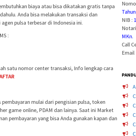
Nomor
mbutuhkan biaya atau bisa dikatakan gratis tanpa
Tahun
 dahulu. Anda bisa melakukan transaksi dan
NIB :
gen pulsa terbesar di Indonesia ini.
Notari
MS :
MKn.
Call C
Email 
ah satu nomor center transaksi, Info lengkap cara
PANDU
AFTAR
A
C
s pembayaran mulai dari pengisian pulsa, token
C
ucher game online, PDAM dan lainya. Saat ini Market
C
anan pembayaran yang bisa Anda gunakan kapan dan
C
C