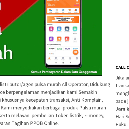
CALL 
Jika 
istributor/agen pulsa murah All Operator, Didukung
transa
ice berpengalaman menjadikan kami Semakin
mengh
i khususnya kecepatan transaksi, Anti Komplain,
pada j
. Kami menyediakan berbagai produk Pulsa murah
Jam k
 serta melayani pembelian Token listrik, E-money,
Hari S
aran Tagihan PPOB Online.
Pukul 