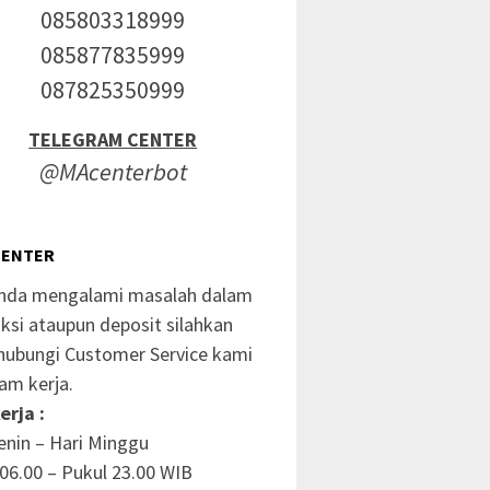
085803318999
085877835999
087825350999
TELEGRAM CENTER
@MAcenterbot
CENTER
anda mengalami masalah dalam
ksi ataupun deposit silahkan
ubungi Customer Service kami
am kerja.
erja :
enin – Hari Minggu
06.00 – Pukul 23.00 WIB