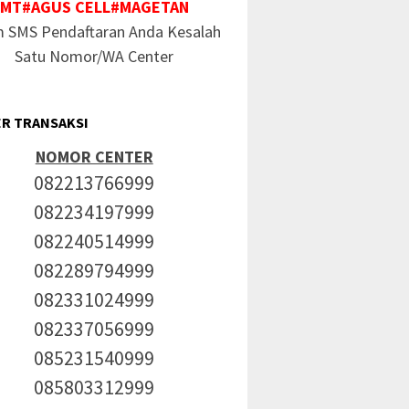
MT#AGUS CELL#MAGETAN
m SMS Pendaftaran Anda Kesalah
Satu Nomor/WA Center
R TRANSAKSI
NOMOR CENTER
082213766999
082234197999
082240514999
082289794999
082331024999
082337056999
085231540999
085803312999