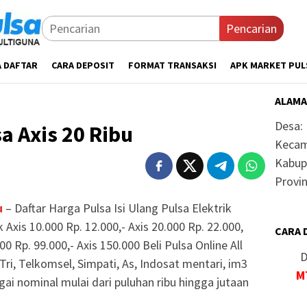
Pencarian
A DAFTAR
CARA DEPOSIT
FORMAT TRANSAKSI
APK MARKET PUL
ALAMA
Desa:
a Axis 20 Ribu
Kecam
Kabup
Provin
u
– Daftar Harga Pulsa Isi Ulang Pulsa Elektrik
k Axis 10.000 Rp. 12.000,- Axis 20.000 Rp. 22.000,
CARA 
00 Rp. 99.000,- Axis 150.000 Beli Pulsa Online All
D
Tri, Telkomsel, Simpati, As, Indosat mentari, im3
M
ai nominal mulai dari puluhan ribu hingga jutaan